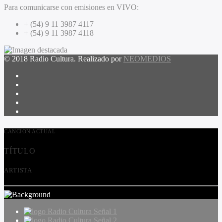
Para comunicarse con emisiones en VIVO:
+ (54) 9 11 3987 4117
+ (54) 9 11 3987 4118
© 2018 Radio Cultura. Realizado por
NEOMEDIOS
CANCIÓN ACTUAL
TÍTULO
ARTISTA
Radio Cultura Señal 1
Radio Cultura Señal 2