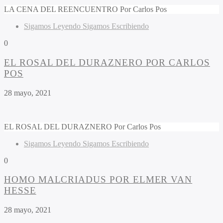
LA CENA DEL REENCUENTRO Por Carlos Pos
Sigamos Leyendo Sigamos Escribiendo
0
EL ROSAL DEL DURAZNERO POR CARLOS
POS
28 mayo, 2021
EL ROSAL DEL DURAZNERO Por Carlos Pos
Sigamos Leyendo Sigamos Escribiendo
0
HOMO MALCRIADUS POR ELMER VAN
HESSE
28 mayo, 2021