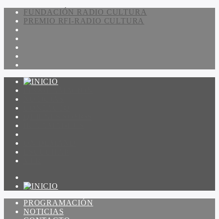
FUNDACIÓN RADIO CULTURA
PREMIO RFI-RADIO CULTURA
PROGRAMACIÓN
NOTICIAS
CONTACTO
QUIENES SOMOS
IR A AMADEUS
ON DEMAND
ESCUCHAR
VER
PROGRAMACIÓN
NOTICIAS