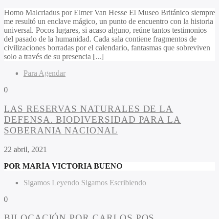
Homo Malcriadus por Elmer Van Hesse El Museo Británico siempre
me resultó un enclave mágico, un punto de encuentro con la historia
universal. Pocos lugares, si acaso alguno, reúne tantos testimonios
del pasado de la humanidad. Cada sala contiene fragmentos de
civilizaciones borradas por el calendario, fantasmas que sobreviven
solo a través de su presencia [...]
Para Agendar
0
LAS RESERVAS NATURALES DE LA
DEFENSA. BIODIVERSIDAD PARA LA
SOBERANIA NACIONAL
22 abril, 2021
POR MARÍA VICTORIA BUENO
Sigamos Leyendo Sigamos Escribiendo
0
BILOCACIÓN POR CARLOS POS