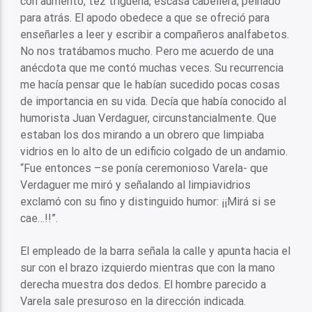
con aumento, tez trigueña, escasa cabellera, peinado
para atrás. El apodo obedece a que se ofreció para
enseñarles a leer y escribir a compañeros analfabetos.
No nos tratábamos mucho. Pero me acuerdo de una
anécdota que me contó muchas veces. Su recurrencia
me hacía pensar que le habían sucedido pocas cosas
de importancia en su vida. Decía que había conocido al
humorista Juan Verdaguer, circunstancialmente. Que
estaban los dos mirando a un obrero que limpiaba
vidrios en lo alto de un edificio colgado de un andamio.
“Fue entonces –se ponía ceremonioso Varela- que
Verdaguer me miró y señalando al limpiavidrios
exclamó con su fino y distinguido humor: ¡¡Mirá si se
cae…!!”.
El empleado de la barra señala la calle y apunta hacia el
sur con el brazo izquierdo mientras que con la mano
derecha muestra dos dedos. El hombre parecido a
Varela sale presuroso en la dirección indicada.