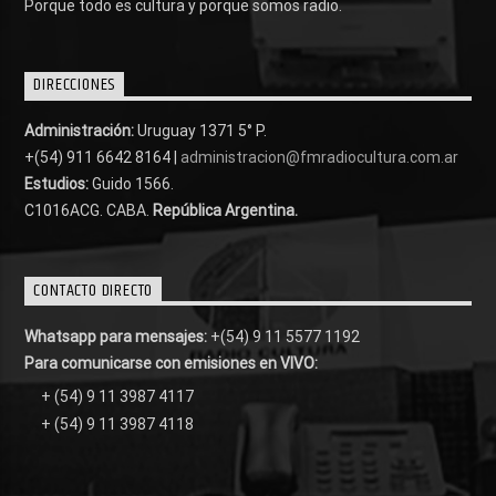
Porque todo es cultura y porque somos radio.
DIRECCIONES
Administración:
Uruguay 1371 5° P.
+(54) 911 6642 8164 |
administracion@fmradiocultura.com.ar
Estudios:
Guido 1566.
C1016ACG
. CABA.
República Argentina.
CONTACTO DIRECTO
Whatsapp para mensajes:
+(54) 9 11 5577 1192
Para comunicarse con emisiones en VIVO:
+ (54) 9 11 3987 4117
+ (54) 9 11 3987 4118