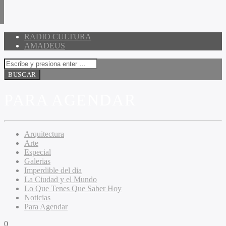
RADIO CULTURA
AMADEUS
PARA AGENDAR
Arquitectura
Arte
Especial
Galerias
Imperdible del dia
La Ciudad y el Mundo
Lo Que Tenes Que Saber Hoy
Noticias
Para Agendar
0