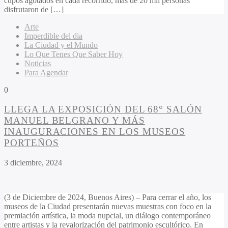
cupos agotados en cada recorrido, más de 20 mil personas
disfrutaron de […]
Arte
Imperdible del dia
La Ciudad y el Mundo
Lo Que Tenes Que Saber Hoy
Noticias
Para Agendar
0
LLEGA LA EXPOSICIÓN DEL 68° SALÓN
MANUEL BELGRANO Y MÁS
INAUGURACIONES EN LOS MUSEOS
PORTEÑOS
3 diciembre, 2024
(3 de Diciembre de 2024, Buenos Aires) – Para cerrar el año, los
museos de la Ciudad presentarán nuevas muestras con foco en la
premiación artística, la moda nupcial, un diálogo contemporáneo
entre artistas y la revalorización del patrimonio escultórico. En