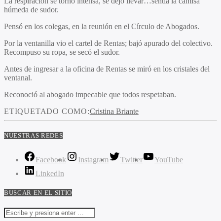
La respiración se tornó intensa, se dejó llevar…sentía la camisa
húmeda de sudor.
Pensó en los colegas, en la reunión en el Círculo de Abogados.
Por la ventanilla vio el cartel de Rentas; bajó apurado del colectivo.
Recompuso su ropa, se secó el sudor.
Antes de ingresar a la oficina de Rentas se miró en los cristales del
ventanal.
Reconoció al abogado impecable que todos respetaban.
ETIQUETADO COMO:
Cristina Briante
NUESTRAS REDES
Facebook
Instagram
Twitter
YouTube
LinkedIn
BUSCAR EN EL SITIO