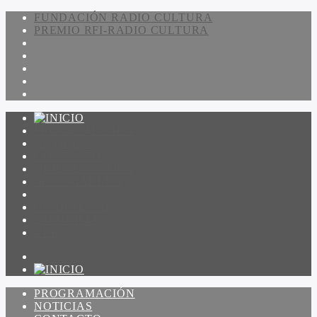
FUNDACIÓN RADIO CULTURA
PREMIO RFI-RADIO CULTURA
PROGRAMACIÓN
NOTICIAS
CONTACTO
QUIENES SOMOS
IR A AMADEUS
ON DEMAND
ESCUCHAR
VER
PROGRAMACIÓN
NOTICIAS