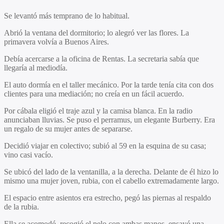
Se levantó más temprano de lo habitual.
Abrió la ventana del dormitorio; lo alegró ver las flores. La
primavera volvía a Buenos Aires.
Debía acercarse a la oficina de Rentas. La secretaria sabía que
llegaría al mediodía.
El auto dormía en el taller mecánico. Por la tarde tenía cita con dos
clientes para una mediación; no creía en un fácil acuerdo.
Por cábala eligió el traje azul y la camisa blanca. En la radio
anunciaban lluvias. Se puso el perramus, un elegante Burberry. Era
un regalo de su mujer antes de separarse.
Decidió viajar en colectivo; subió al 59 en la esquina de su casa;
vino casi vacío.
Se ubicó del lado de la ventanilla, a la derecha. Delante de él hizo lo
mismo una mujer joven, rubia, con el cabello extremadamente largo.
El espacio entre asientos era estrecho, pegó las piernas al respaldo
de la rubia.
Ella se acomodó, recogió el pelo con ambas manos, ensayó una