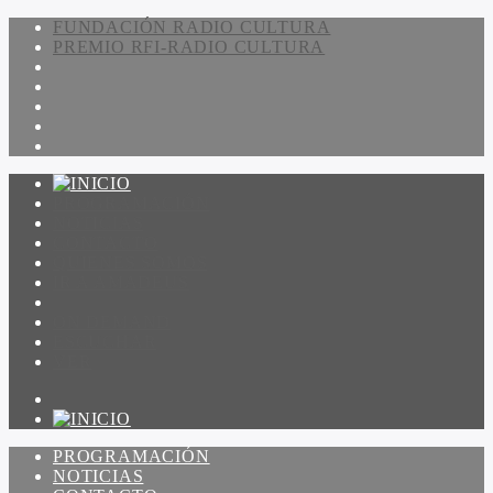
FUNDACIÓN RADIO CULTURA
PREMIO RFI-RADIO CULTURA
PROGRAMACIÓN
NOTICIAS
CONTACTO
QUIENES SOMOS
IR A AMADEUS
ON DEMAND
ESCUCHAR
VER
PROGRAMACIÓN
NOTICIAS