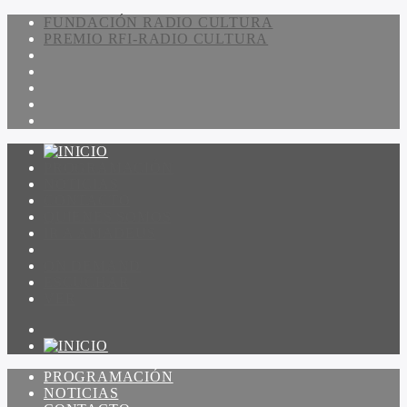
FUNDACIÓN RADIO CULTURA
PREMIO RFI-RADIO CULTURA
PROGRAMACIÓN
NOTICIAS
CONTACTO
QUIENES SOMOS
IR A AMADEUS
ON DEMAND
ESCUCHAR
VER
PROGRAMACIÓN
NOTICIAS