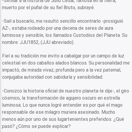
-Similar a la historia de Julio César, famosa en la tierra,
muerto por el puñal de su fiel Bruto, subrayé.
-Salí a buscarlo, me resultó sencillo encontrarlo -prosiguió
AZ-, estaba rodeado por una decena de seres de aura
luminosa y sensible, los llamados Custodios del Planeta. Su
nombre: JJU1852, (JJU abreviado).
Fiel a su tradición me invito a cabalgar por un campo de luz
celestial en dos caballos alados blancos. Su personalidad me
impactó, de mirada vivaz, profunda pero a la vez paternal,
conjugaba autoridad con sabiduría y sensibilidad.
-Conozco la historia oficial de nuestro planeta-le dije-, el giro
cósmico, la transformación de agujero oscuro en estrella
luminosa. Lo que nunca logré entender es por qué el mago
responsable de ese milagro muriera asesinado. Mucho
menos aún por uno de sus lugartenientes preferidos. ¿Qué
pasó? ¿Cómo se puede explicar?