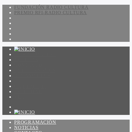
FUNDACIÓN RADIO CULTURA
PREMIO RFI-RADIO CULTURA
PROGRAMACIÓN
NOTICIAS
CONTACTO
QUIENES SOMOS
IR A AMADEUS
ON DEMAND
ESCUCHAR
VER
PROGRAMACIÓN
NOTICIAS