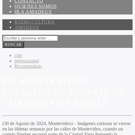
CONTACTO
QUIENES SOMOS
IR A AMADEUS
RADIO CULTURA
AMADEUS
cine
internacional
Recomendado
EN MONTEVIDEO
FINALIZÓ EL RODAJE DE
CUANDO YO EXISTÍA
(30 de Agosto de 2024, Montevideo) – Imágenes curiosas se vieron
en las últimas semanas por las calles de Montevideo, cuando un
cortejo fúnebre recorrió parte de la Ciudad Vieja llamando la