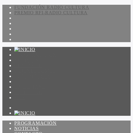
FUNDACIÓN RADIO CULTURA
PREMIO RFI-RADIO CULTURA
PROGRAMACIÓN
NOTICIAS
CONTACTO
QUIENES SOMOS
IR A AMADEUS
ON DEMAND
ESCUCHAR
VER
PROGRAMACIÓN
NOTICIAS