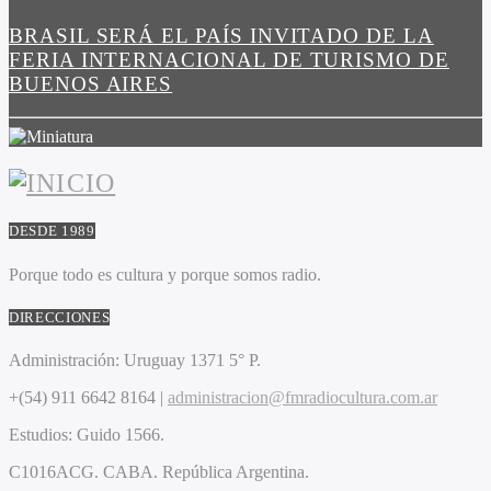
BRASIL SERÁ EL PAÍS INVITADO DE LA
FERIA INTERNACIONAL DE TURISMO DE
BUENOS AIRES
DESDE 1989
Porque todo es cultura y porque somos radio.
DIRECCIONES
Administración:
Uruguay 1371 5° P.
+(54) 911 6642 8164 |
administracion@fmradiocultura.com.ar
Estudios:
Guido 1566.
C1016ACG
. CABA.
República Argentina.