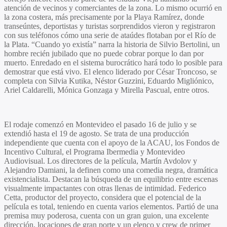
atención de vecinos y comerciantes de la zona. Lo mismo ocurrió en
la zona costera, más precisamente por la Playa Ramírez, donde
transeúntes, deportistas y turistas sorprendidos vieron y registraron
con sus teléfonos cómo una serie de ataúdes flotaban por el Río de
la Plata. “Cuando yo existía” narra la historia de
Silvio Bertolini
, un
hombre recién jubilado que no puede cobrar porque lo dan por
muerto. Enredado en el sistema burocrático hará todo lo posible para
demostrar que está vivo. El elenco liderado por
César Troncoso
, se
completa con
Silvia Kutika, Néstor Guzzini, Eduardo Migliónico,
Ariel Caldarelli, Mónica Gonzaga
y
Mirella Pascual
, entre otros.
El rodaje comenzó en Montevideo el pasado 16 de julio y se
extendió hasta el 19 de agosto. Se trata de una producción
independiente que cuenta con el apoyo de la ACAU, los Fondos de
Incentivo Cultural, el Programa Ibermedia y Montevideo
Audiovisual. Los directores de la película,
Martín Avdolov
y
Alejandro Damiani
, la definen como una comedia negra, dramática
existencialista. Destacan la búsqueda de un equilibrio entre escenas
visualmente impactantes con otras llenas de intimidad.
Federico
Cetta
, productor del proyecto, considera que el potencial de la
película es total, teniendo en cuenta varios elementos. Partió de una
premisa muy poderosa, cuenta con un gran guion, una excelente
dirección, locaciones de gran porte y un elenco y crew de primer