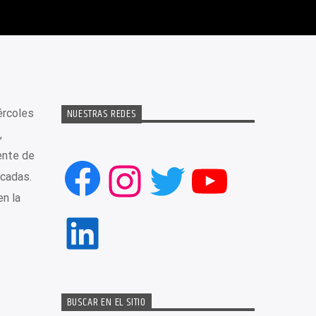
NUESTRAS REDES
ércoles
,
ente de
Facebook
Instagram
Twitter
YouTub
écadas.
n la
LinkedIn
BUSCAR EN EL SITIO