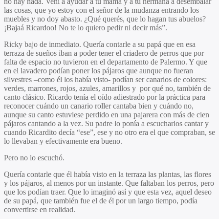
no hay nada. Vení a ayudar a tu mamá y a tu hermana a desembalar
las cosas, que yo estoy con el señor de la mudanza entrando los
muebles y no doy abasto. ¿Qué querés, que lo hagan tus abuelos?
¡Bajaá Ricardoo! No te lo quiero pedir ni decir más”.
Ricky bajo de inmediato. Quería contarle a su papá que en esa
terraza de sueños iban a poder tener el criadero de perros que por
falta de espacio no tuvieron en el departamento de Palermo. Y que
en el lavadero podían poner los pájaros que aunque no fueran
silvestres –como él los había visto- podían ser canarios de colores:
verdes, marrones, rojos, azules, amarillos y por qué no, también de
canto clásico. Ricardo tenía el oído adiestrado por la práctica para
reconocer cuándo un canario roller cantaba bien y cuándo no,
aunque su canto estuviese perdido en una pajarera con más de cien
pájaros cantando a la vez. Su padre lo ponía a escucharlos cantar y
cuando Ricardito decía “ese”, ese y no otro era el que compraban, se
lo llevaban y efectivamente era bueno.
Pero no lo escuchó.
Quería contarle que él había visto en la terraza las plantas, las flores
y los pájaros, al menos por un instante. Que faltaban los perros, pero
que los podían traer. Que lo imaginó así y que esta vez, aquel deseo
de su papá, que también fue el de él por un largo tiempo, podía
convertirse en realidad.