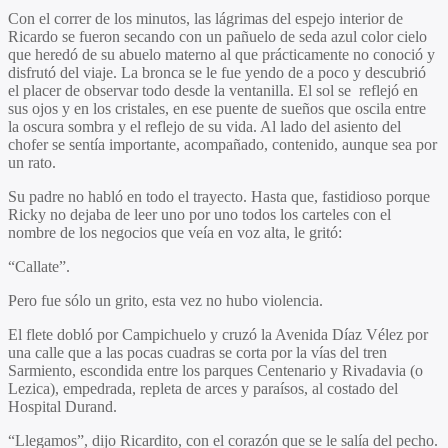
Con el correr de los minutos, las lágrimas del espejo interior de
Ricardo se fueron secando con un pañuelo de seda azul color cielo
que heredó de su abuelo materno al que prácticamente no conoció y
disfrutó del viaje. La bronca se le fue yendo de a poco y descubrió
el placer de observar todo desde la ventanilla. El sol se reflejó en
sus ojos y en los cristales, en ese puente de sueños que oscila entre
la oscura sombra y el reflejo de su vida. Al lado del asiento del
chofer se sentía importante, acompañado, contenido, aunque sea por
un rato.
Su padre no habló en todo el trayecto. Hasta que, fastidioso porque
Ricky no dejaba de leer uno por uno todos los carteles con el
nombre de los negocios que veía en voz alta, le gritó:
“Callate”.
Pero fue sólo un grito, esta vez no hubo violencia.
El flete dobló por Campichuelo y cruzó la Avenida Díaz Vélez por
una calle que a las pocas cuadras se corta por la vías del tren
Sarmiento, escondida entre los parques Centenario y Rivadavia (o
Lezica), empedrada, repleta de arces y paraísos, al costado del
Hospital Durand.
“Llegamos”, dijo Ricardito, con el corazón que se le salía del pecho.