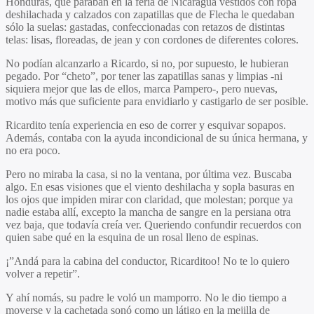
Honduras, que paraban en la feria de Nicaragua vestidos con ropa
deshilachada y calzados con zapatillas que de Flecha le quedaban
sólo la suelas: gastadas, confeccionadas con retazos de distintas
telas: lisas, floreadas, de jean y con cordones de diferentes colores.
No podían alcanzarlo a Ricardo, si no, por supuesto, le hubieran
pegado. Por “cheto”, por tener las zapatillas sanas y limpias -ni
siquiera mejor que las de ellos, marca Pampero-, pero nuevas,
motivo más que suficiente para envidiarlo y castigarlo de ser posible.
Ricardito tenía experiencia en eso de correr y esquivar sopapos.
Además, contaba con la ayuda incondicional de su única hermana, y
no era poco.
Pero no miraba la casa, si no la ventana, por última vez. Buscaba
algo. En esas visiones que el viento deshilacha y sopla basuras en
los ojos que impiden mirar con claridad, que molestan; porque ya
nadie estaba allí, excepto la mancha de sangre en la persiana otra
vez baja, que todavía creía ver. Queriendo confundir recuerdos con
quien sabe qué en la esquina de un rosal lleno de espinas.
¡”Andá para la cabina del conductor, Ricarditoo! No te lo quiero
volver a repetir”.
Y ahí nomás, su padre le voló un mamporro. No le dio tiempo a
moverse y la cachetada sonó como un látigo en la mejilla de