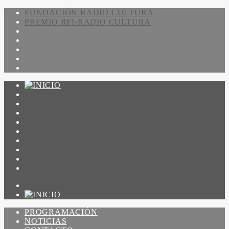
FUNDACIÓN RADIO CULTURA
PREMIO RFI-RADIO CULTURA
PROGRAMACIÓN
NOTICIAS
CONTACTO
QUIENES SOMOS
IR A AMADEUS
ON DEMAND
ESCUCHAR
VER
PROGRAMACIÓN
NOTICIAS