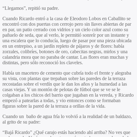
“Llegamos”, repitió su padre.
Cuando Ricardo entró a la casa de Eleodoro Lobos en Caballito se
encontró con dos puertas con cerrojo pero sin llaves abiertas de par
en par, un patio cerrado con vidrios y un cielo color azul como su
pañuelo de seda, que al verlo, le permitió sonreír por un instante y
una escalera que lo conducía, luego de pasar por una pieza ubicada
en un entrepiso, a un jardín repleto de pájaros y de flores: había
zorzales, colibríes, botones de oro, cabecitas negras, mirlos y una
calandria mora que no paraba de cantar. Las flores eran muchas y
distintas, pero sólo reconoció los claveles.
Había un macetero de cemento que cubría todo el frente y alegraba
su vista, con plantas que trepaban sobre las paredes de la terraza
recostadas sobre el verdín que le dan los años y la humedad a las
casas viejas. Y un montón de pelotas de fútbol que se ve se le
colgaban a los chicos del barrio que jugaban en la vereda, y Ricardo
empezó a patearlas a todas, y vio entonces como se formaban
figuras sobre la pared de la terraza a orillas de la vida.
Cuando un baño de agua fría lo volvió a la realidad de un baldazo,
al grito de su padre:
“Bajá Ricardo” ¿Qué carajo estás haciendo ahí arriba? No ves que