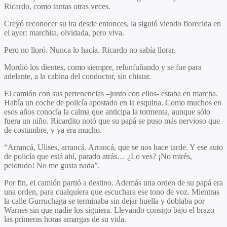
Ricardo, como tantas otras veces.
Creyó reconocer su ira desde entonces, la siguió viendo florecida en
el ayer: marchita, olvidada, pero viva.
Pero no lloró. Nunca lo hacía. Ricardo no sabía llorar.
Mordió los dientes, como siempre, refunfuñando y se fue para
adelante, a la cabina del conductor, sin chistar.
El camión con sus pertenencias –junto con ellos- estaba en marcha.
Había un coche de policía apostado en la esquina. Como muchos en
esos años conocía la calma que anticipa la tormenta, aunque sólo
fuera un niño. Ricardito notó que su papá se puso más nervioso que
de costumbre, y ya era mucho.
“Arrancá, Ulises, arrancá. Arrancá, que se nos hace tarde. Y ese auto
de policía que está ahí, parado atrás… ¿Lo ves? ¡No mirés,
pelotudo! No me gusta nada”.
Por fin, el camión partió a destino. Además una orden de su papá era
una orden, para cualquiera que escuchara ese tono de voz. Mientras
la calle Gurruchaga se terminaba sin dejar huella y doblaba por
Warnes sin que nadie los siguiera. Llevando consigo bajo el brazo
las primeras horas amargas de su vida.