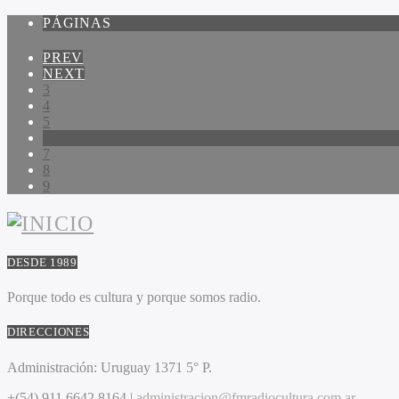
PÁGINAS
PREV
NEXT
3
4
5
6
7
8
9
DESDE 1989
Porque todo es cultura y porque somos radio.
DIRECCIONES
Administración:
Uruguay 1371 5° P.
+(54) 911 6642 8164 |
administracion@fmradiocultura.com.ar