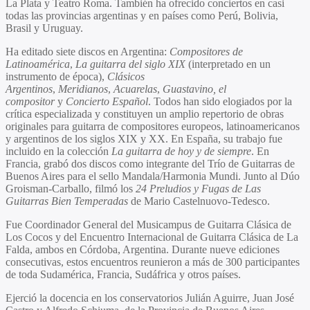
La Plata y Teatro Roma. También ha ofrecido conciertos en casi
todas las provincias argentinas y en países como Perú, Bolivia,
Brasil y Uruguay.
Ha editado siete discos en Argentina:
Compositores de
Latinoamérica
,
La guitarra del siglo XIX
(interpretado en un
instrumento de época),
Clásicos
Argentinos
,
Meridianos
,
Acuarelas
,
Guastavino, el
compositor
y
Concierto Español
. Todos han sido elogiados por la
crítica especializada y constituyen un amplio repertorio de obras
originales para guitarra de compositores europeos, latinoamericanos
y argentinos de los siglos XIX y XX. En España, su trabajo fue
incluido en la colección
La guitarra de hoy y de siempre
. En
Francia, grabó dos discos como integrante del Trío de Guitarras de
Buenos Aires para el sello Mandala/Harmonia Mundi. Junto al Dúo
Groisman-Carballo, filmó los
24 Preludios y Fugas de Las
Guitarras Bien Temperadas
de Mario Castelnuovo-Tedesco.
Fue Coordinador General del Musicampus de Guitarra Clásica de
Los Cocos y del Encuentro Internacional de Guitarra Clásica de La
Falda, ambos en Córdoba, Argentina. Durante nueve ediciones
consecutivas, estos encuentros reunieron a más de 300 participantes
de toda Sudamérica, Francia, Sudáfrica y otros países.
Ejerció la docencia en los conservatorios Julián Aguirre, Juan José