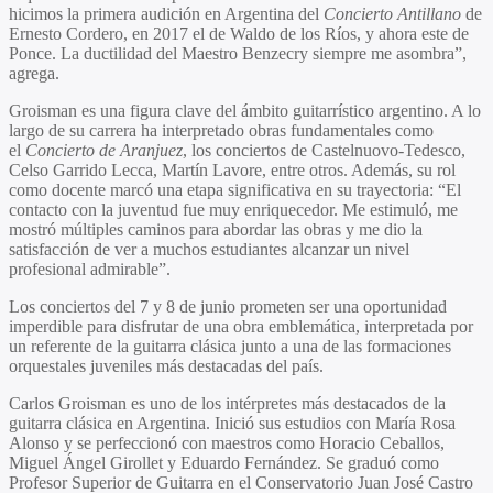
hicimos la primera audición en Argentina del
Concierto Antillano
de
Ernesto Cordero
, en 2017 el de
Waldo de los Ríos
, y ahora este de
Ponce. La ductilidad del Maestro Benzecry siempre me asombra”,
agrega.
Groisman es una figura clave del ámbito guitarrístico argentino. A lo
largo de su carrera ha interpretado obras fundamentales como
el
Concierto de Aranjuez
, los conciertos de
Castelnuovo-Tedesco,
Celso Garrido Lecca, Martín Lavore,
entre otros. Además, su rol
como docente marcó una etapa significativa en su trayectoria: “El
contacto con la juventud fue muy enriquecedor. Me estimuló, me
mostró múltiples caminos para abordar las obras y me dio la
satisfacción de ver a muchos estudiantes alcanzar un nivel
profesional admirable”.
Los conciertos del 7 y 8 de junio prometen ser una oportunidad
imperdible para disfrutar de una obra emblemática, interpretada por
un referente de la guitarra clásica junto a una de las formaciones
orquestales juveniles más destacadas del país.
Carlos Groisman
es uno de los intérpretes más destacados de la
guitarra clásica en Argentina. Inició sus estudios con
María Rosa
Alonso
y se perfeccionó con maestros como
Horacio Ceballos,
Miguel Ángel Girollet
y
Eduardo Fernández
. Se graduó como
Profesor Superior de Guitarra en el
Conservatorio Juan José Castro