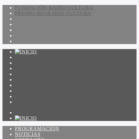
FUNDACIÓN RADIO CULTURA
PREMIO RFI-RADIO CULTURA
PROGRAMACIÓN
NOTICIAS
CONTACTO
QUIENES SOMOS
IR A AMADEUS
ON DEMAND
ESCUCHAR
VER
PROGRAMACIÓN
NOTICIAS