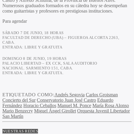
Castro y Alfredo Schiuma, de la Provincia de Buenos Aires.
Numerosos graduados formados en su cátedra hoy se desempeñan
como guitarristas y profesores en prestigiosas instituciones.
Para agendar
SÁBADO 7 DE JUNIO, 18 HORAS
FACULTAD DE DERECHO (UBA) –
FIGUEROA ALCORTA 2263,
CABA.
ENTRADA: LIBRE Y GRATUITA
DOMINGO 8 DE JUNIO, 19 HORAS
PALACIO LIBERTAD – EX CCK, SALA AUDITORIO
NACIONAL. SARMIENTO 151, CABA.
ENTRADA: LIBRE Y GRATUITA.
ETIQUETADO COMO:
Andrés Segovia
Carlos Groisman
Concierto del Sur
Conservatorio Juan José Castro
Eduardo
Fernández
Horacio Ceballos
Manuel M. Ponce
María Rosa Alonso
Mario Benzecry
Miguel Ángel Girollet
Orquesta Juvenil Libertador
San Martín
NUESTRAS REDES