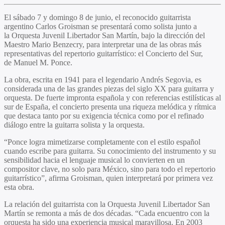
El sábado 7 y domingo 8 de junio, el reconocido guitarrista
argentino
Carlos Groisman
se presentará como solista junto a
la
Orquesta Juvenil Libertador San Martín
, bajo la dirección del
Maestro
Mario Benzecry
, para interpretar una de las obras más
representativas del repertorio guitarrístico: el
Concierto del Sur
,
de
Manuel M. Ponce
.
La obra, escrita en 1941 para el legendario
Andrés Segovia
, es
considerada una de las grandes piezas del siglo XX para guitarra y
orquesta. De fuerte impronta española y con referencias estilísticas al
sur de España, el concierto presenta una riqueza melódica y rítmica
que destaca tanto por su exigencia técnica como por el refinado
diálogo entre la guitarra solista y la orquesta.
“Ponce logra mimetizarse completamente con el estilo español
cuando escribe para guitarra. Su conocimiento del instrumento y su
sensibilidad hacia el lenguaje musical lo convierten en un
compositor clave, no solo para México, sino para todo el repertorio
guitarrístico”, afirma Groisman, quien interpretará por primera vez
esta obra.
La relación del guitarrista con la
Orquesta Juvenil Libertador San
Martín
se remonta a más de dos décadas. “Cada encuentro con la
orquesta ha sido una experiencia musical maravillosa. En 2003