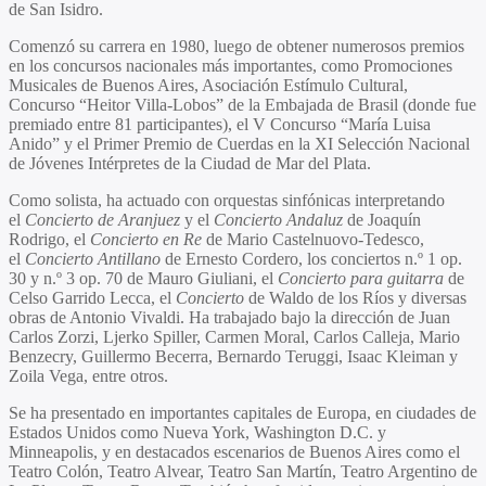
de San Isidro.
Comenzó su carrera en 1980, luego de obtener numerosos premios
en los concursos nacionales más importantes, como Promociones
Musicales de Buenos Aires, Asociación Estímulo Cultural,
Concurso “Heitor Villa-Lobos” de la Embajada de Brasil (donde fue
premiado entre 81 participantes), el V Concurso “María Luisa
Anido” y el Primer Premio de Cuerdas en la XI Selección Nacional
de Jóvenes Intérpretes de la Ciudad de Mar del Plata.
Como solista, ha actuado con orquestas sinfónicas interpretando
el
Concierto de Aranjuez
y el
Concierto Andaluz
de Joaquín
Rodrigo, el
Concierto en Re
de Mario Castelnuovo-Tedesco,
el
Concierto Antillano
de Ernesto Cordero, los conciertos n.º 1 op.
30 y n.º 3 op. 70 de Mauro Giuliani, el
Concierto para guitarra
de
Celso Garrido Lecca, el
Concierto
de Waldo de los Ríos y diversas
obras de Antonio Vivaldi. Ha trabajado bajo la dirección de Juan
Carlos Zorzi, Ljerko Spiller, Carmen Moral, Carlos Calleja, Mario
Benzecry, Guillermo Becerra, Bernardo Teruggi, Isaac Kleiman y
Zoila Vega, entre otros.
Se ha presentado en importantes capitales de Europa, en ciudades de
Estados Unidos como Nueva York, Washington D.C. y
Minneapolis, y en destacados escenarios de Buenos Aires como el
Teatro Colón, Teatro Alvear, Teatro San Martín, Teatro Argentino de