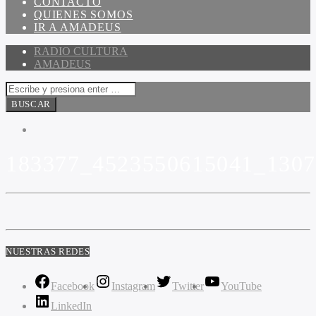
CONTACTO
QUIENES SOMOS
IR A AMADEUS
RADIO CULTURA
AMADEUS
183377_4523550615041_130
NUESTRAS REDES
Facebook
Instagram
Twitter
YouTube
LinkedIn