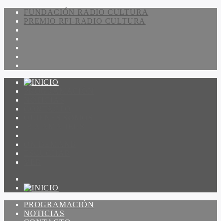
FUNDACIÓN RADIO CULTURA
PREMIO RFI-RADIO CULTURA
PROGRAMACIÓN
NOTICIAS
CONTACTO
QUIENES SOMOS
IR A AMADEUS
ON DEMAND
ESCUCHAR
VER
PROGRAMACIÓN
NOTICIAS