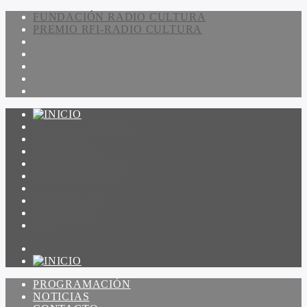
FUNDACIÓN RADIO CULTURA
PREMIO RFI-RADIO CULTURA
PROGRAMACIÓN
NOTICIAS
CONTACTO
QUIENES SOMOS
IR A AMADEUS
ON DEMAND
ESCUCHAR
VER
PROGRAMACIÓN
NOTICIAS