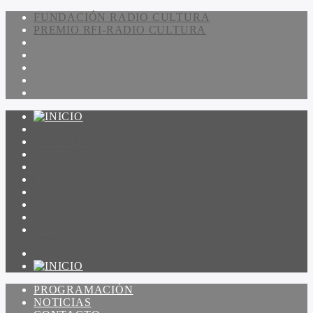
FUNDACIÓN RADIO CULTURA
PREMIO RFI-RADIO CULTURA
PROGRAMACIÓN
NOTICIAS
CONTACTO
QUIENES SOMOS
IR A AMADEUS
ON DEMAND
ESCUCHAR
VER
PROGRAMACIÓN
NOTICIAS