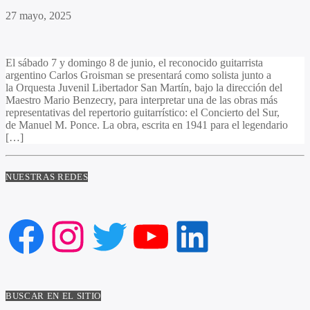
27 mayo, 2025
El sábado 7 y domingo 8 de junio, el reconocido guitarrista
argentino Carlos Groisman se presentará como solista junto a
la Orquesta Juvenil Libertador San Martín, bajo la dirección del
Maestro Mario Benzecry, para interpretar una de las obras más
representativas del repertorio guitarrístico: el Concierto del Sur,
de Manuel M. Ponce. La obra, escrita en 1941 para el legendario
[…]
NUESTRAS REDES
Facebook
Instagram
Twitter
YouTube
LinkedIn
BUSCAR EN EL SITIO