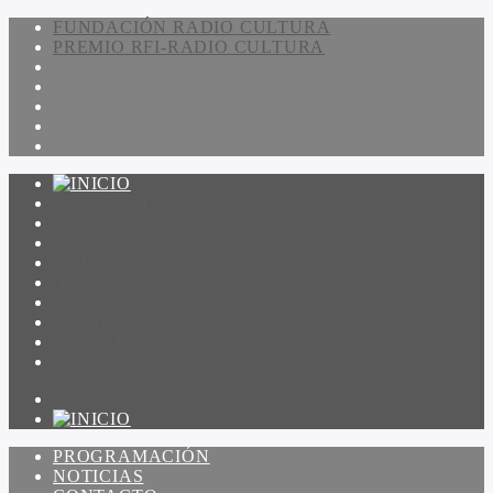
FUNDACIÓN RADIO CULTURA
PREMIO RFI-RADIO CULTURA
PROGRAMACIÓN
NOTICIAS
CONTACTO
QUIENES SOMOS
IR A AMADEUS
ON DEMAND
ESCUCHAR
VER
PROGRAMACIÓN
NOTICIAS