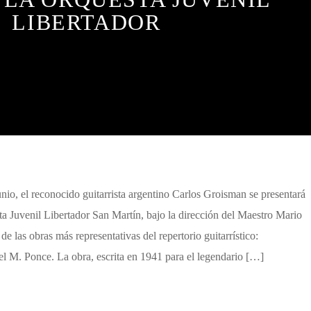
LIBERTADOR
io, el reconocido guitarrista argentino Carlos Groisman se presentará
ta Juvenil Libertador San Martín, bajo la dirección del Maestro Mario
de las obras más representativas del repertorio guitarrístico:
el M. Ponce. La obra, escrita en 1941 para el legendario […]