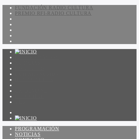
FUNDACIÓN RADIO CULTURA
PREMIO RFI-RADIO CULTURA
PROGRAMACIÓN
NOTICIAS
CONTACTO
QUIENES SOMOS
IR A AMADEUS
ON DEMAND
ESCUCHAR
VER
PROGRAMACIÓN
NOTICIAS