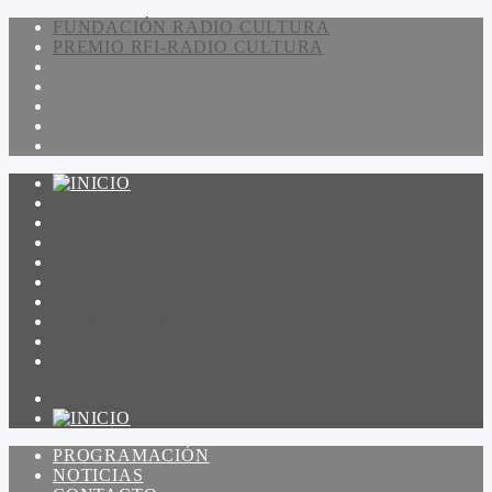
FUNDACIÓN RADIO CULTURA
PREMIO RFI-RADIO CULTURA
PROGRAMACIÓN
NOTICIAS
CONTACTO
QUIENES SOMOS
IR A AMADEUS
ON DEMAND
ESCUCHAR
VER
PROGRAMACIÓN
NOTICIAS