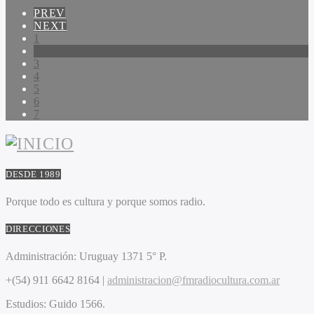
PREV
NEXT
1
2
3
4
5
6
7
DESDE 1989
Porque todo es cultura y porque somos radio.
DIRECCIONES
Administración:
Uruguay 1371 5° P.
+(54) 911 6642 8164 |
administracion@fmradiocultura.com.ar
Estudios:
Guido 1566.