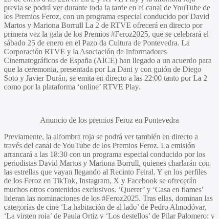
previa se podrá ver durante toda la tarde en el canal de YouTube de
los
Premios Feroz
, con un programa especial conducido por
David
Martos
y
Mariona Borrull
La 2 de RTVE ofrecerá en directo por
primera vez la gala de los Premios #Feroz2025, que se celebrará el
sábado 25 de enero en el Pazo da Cultura de Pontevedra. La
Corporación RTVE y la Asociación de Informadores
Cinematográficos de España (AICE) han llegado a un acuerdo para
que la ceremonia, presentada por
La Dani
y con guión de
Diego
Soto
y
Javier Durán
, se emita en directo a las 22:00 tanto por La 2
como por la plataforma ‘online’ RTVE Play.
Anuncio de los premios Feroz en Pontevedra
Previamente, la alfombra roja se podrá ver también en directo a
través del canal de YouTube de los
Premios Fero
z. La emisión
arrancará a las 18:30 con un programa especial conducido por los
periodistas
David Martos
y
Mariona Borrull
, quienes charlarán con
las estrellas que vayan llegando al Recinto Feiral. Y en los perfiles
de los Feroz en TikTok, Instagram, X y Facebook se ofrecerán
muchos otros contenidos exclusivos. ‘
Querer’
y ‘
Casa en flames
’
lideran las nominaciones de los #Feroz2025. Tras ellas, dominan las
categorías de cine ‘
La habitación de al lado
’ de
Pedro Almodóvar
,
‘
La virgen roja
’ de
Paula Ortiz
y ‘
Los destellos
’ de
Pilar Palomero
; y