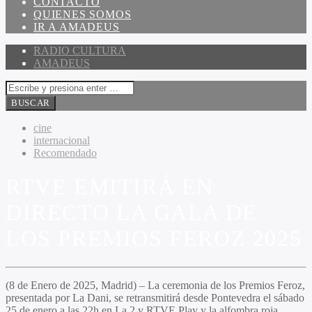
CONTACTO
QUIENES SOMOS
IR A AMADEUS
RADIO CULTURA
AMADEUS
cine
internacional
Recomendado
RTVE EMITIRÁ EN
DIRECTO LA GALA DE
LOS PREMIOS FEROZ 2025
(8 de Enero de 2025, Madrid) – La ceremonia de los
Premios Feroz
,
presentada por
La Dani,
se retransmitirá desde Pontevedra el sábado
25 de enero a las 22h en La 2 y RTVE Play y la alfombra roja