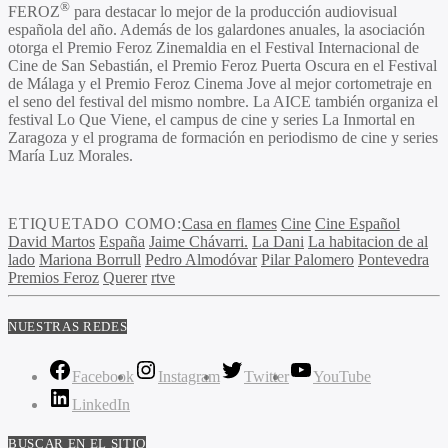
®
FEROZ
para destacar lo mejor de la producción audiovisual
española del año. Además de los galardones anuales, la asociación
otorga el Premio Feroz Zinemaldia en el Festival Internacional de
Cine de San Sebastián, el Premio Feroz Puerta Oscura en el Festival
de Málaga y el Premio Feroz Cinema Jove al mejor cortometraje en
el seno del festival del mismo nombre. La AICE también organiza el
festival Lo Que Viene, el campus de cine y series La Inmortal en
Zaragoza y el programa de formación en periodismo de cine y series
María Luz Morales
.
ETIQUETADO COMO:
Casa en flames
Cine
Cine Español
David Martos
España
Jaime Chávarri.
La Dani
La habitacion de al
lado
Mariona Borrull
Pedro Almodóvar
Pilar Palomero
Pontevedra
Premios Feroz
Querer
rtve
NUESTRAS REDES
Facebook
Instagram
Twitter
YouTube
LinkedIn
BUSCAR EN EL SITIO