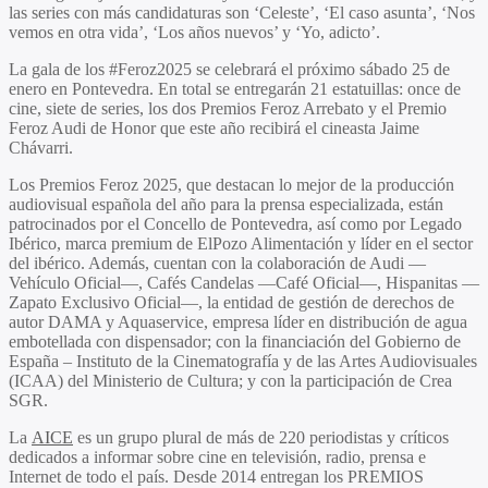
las series con más candidaturas son ‘
Celeste’, ‘El caso asunta’, ‘Nos
vemos en otra vida’, ‘Los años nuevos
’ y ‘
Yo, adicto
’.
La gala de los #Feroz2025 se celebrará el próximo sábado 25 de
enero en Pontevedra. En total se entregarán 21 estatuillas: once de
cine, siete de series, los dos
Premios Feroz Arrebato
y el
Premio
Feroz Audi de Honor
que este año recibirá el cineasta
Jaime
Chávarri.
Los
Premios Feroz 2025
, que destacan lo mejor de la producción
audiovisual española del año para la prensa especializada, están
patrocinados por el Concello de Pontevedra, así como por Legado
Ibérico, marca premium de ElPozo Alimentación y líder en el sector
del ibérico. Además, cuentan con la colaboración de Audi —
Vehículo Oficial—, Cafés Candelas —Café Oficial—, Hispanitas —
Zapato Exclusivo Oficial—, la entidad de gestión de derechos de
autor DAMA y Aquaservice, empresa líder en distribución de agua
embotellada con dispensador; con la financiación del Gobierno de
España – Instituto de la Cinematografía y de las Artes Audiovisuales
(ICAA) del Ministerio de Cultura; y con la participación de Crea
SGR.
La
AICE
es un grupo plural de más de 220 periodistas y críticos
dedicados a informar sobre cine en televisión, radio, prensa e
Internet de todo el país. Desde 2014 entregan los PREMIOS