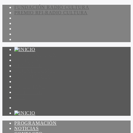
FUNDACIÓN RADIO CULTURA
PREMIO RFI-RADIO CULTURA
PROGRAMACIÓN
NOTICIAS
CONTACTO
QUIENES SOMOS
IR A AMADEUS
ON DEMAND
ESCUCHAR
VER
PROGRAMACIÓN
NOTICIAS