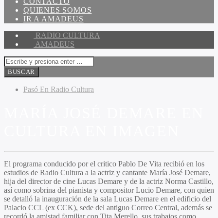
CONTACTO
QUIENES SOMOS
IR A AMADEUS
RADIO CULTURA
AMADEUS
Pasó En Radio Cultura
MARÍA JOSÉ DEMARE EN
CULTURA EN IMAGEN
El programa conducido por el critico
Pablo De Vita
recibió en los
estudios de Radio Cultura a la actriz y cantante
María José Demare
,
hija del director de cine Lucas Demare y de la actriz Norma Castillo,
así como sobrina del pianista y compositor Lucio Demare, con quien
se detalló la inauguración de la sala Lucas Demare en el edificio del
Palacio CCL (ex CCK), sede del antiguo Correo Central, además se
recordó la amistad familiar con Tita Merello, sus trabajos como