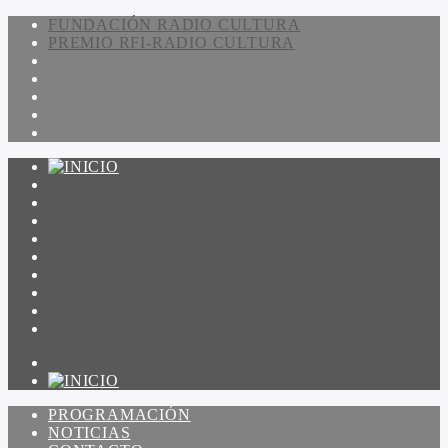
FUNDACIÓN RADIO CULTURA
PREMIO RFI-RADIO CULTURA
PROGRAMACIÓN
NOTICIAS
CONTACTO
QUIENES SOMOS
IR A AMADEUS
ON DEMAND
ESCUCHAR
VER
PROGRAMACIÓN
NOTICIAS