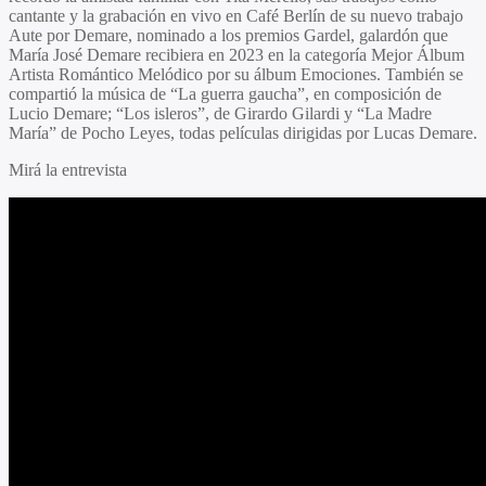
cantante y la grabación en vivo en Café Berlín de su nuevo trabajo
Aute por Demare, nominado a los premios Gardel, galardón que
María José Demare recibiera en 2023 en la categoría Mejor Álbum
Artista Romántico Melódico por su álbum Emociones. También se
compartió la música de “La guerra gaucha”, en composición de
Lucio Demare; “Los isleros”, de Girardo Gilardi y “La Madre
María” de Pocho Leyes, todas películas dirigidas por Lucas Demare.
Mirá la entrevista