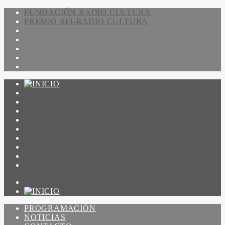
FUNDACIÓN RADIO CULTURA
PREMIO RFI-RADIO CULTURA
PROGRAMACIÓN
NOTICIAS
CONTACTO
QUIENES SOMOS
IR A AMADEUS
ON DEMAND
ESCUCHAR
VER
PROGRAMACIÓN
NOTICIAS