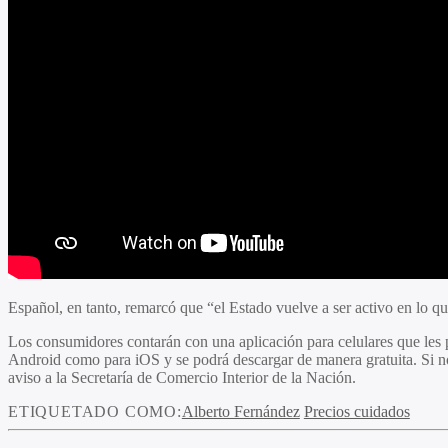
Español, en tanto, remarcó que “el Estado vuelve a ser activo en lo qu
Los consumidores contarán con una aplicación para celulares que les pe
Android como para iOS y se podrá descargar de manera gratuita. Si no 
aviso a la Secretaría de Comercio Interior de la Nación.
ETIQUETADO COMO:
Alberto Fernández
Precios cuidados