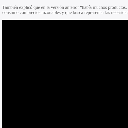
También explicó que en la versión anterior “había muchos productos, 
consumo con precios razonables y que busca representar las necesidad