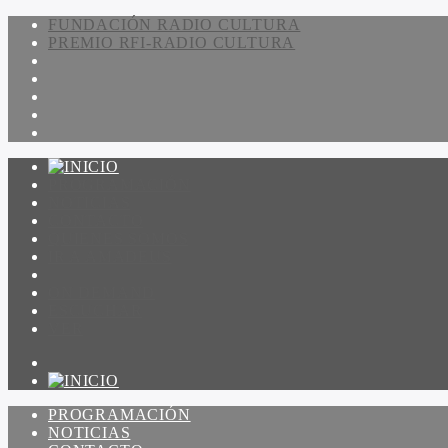
FUNDACIÓN RADIO CULTURA
PREMIO RFI-RADIO CULTURA
PROGRAMACIÓN
NOTICIAS
CONTACTO
QUIENES SOMOS
IR A AMADEUS
ON DEMAND
ESCUCHAR
VER
PROGRAMACIÓN
NOTICIAS