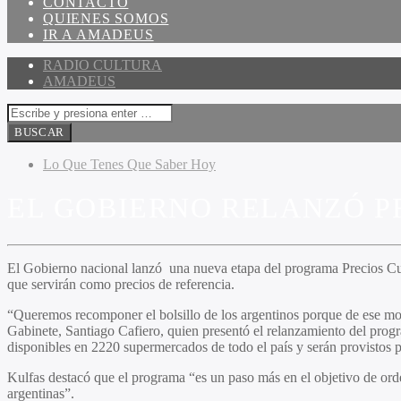
CONTACTO
QUIENES SOMOS
IR A AMADEUS
RADIO CULTURA
AMADEUS
Lo Que Tenes Que Saber Hoy
EL GOBIERNO RELANZÓ P
El Gobierno nacional lanzó una nueva etapa del programa Precios Cui
que servirán como precios de referencia.
“Queremos recomponer el bolsillo de los argentinos porque de ese mod
Gabinete, Santiago Cafiero, quien presentó el relanzamiento del progra
disponibles en 2220 supermercados de todo el país y serán provistos 
Kulfas destacó que el programa “es un paso más en el objetivo de orde
argentinas”.