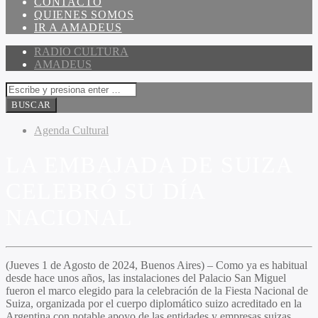
CONTACTO
QUIENES SOMOS
IR A AMADEUS
RADIO CULTURA
AMADEUS
Agenda Cultural
LA EMBAJADA DE SUIZA
CELEBRÓ SU DÍA
NACIONAL
(Jueves 1 de Agosto de 2024, Buenos Aires) – Como ya es habitual
desde hace unos años, las instalaciones del Palacio San Miguel
fueron el marco elegido para la celebración de la
Fiesta Nacional de
Suiza
, organizada por el cuerpo diplomático suizo acreditado en la
Argentina con notable apoyo de las entidades y empresas suizas