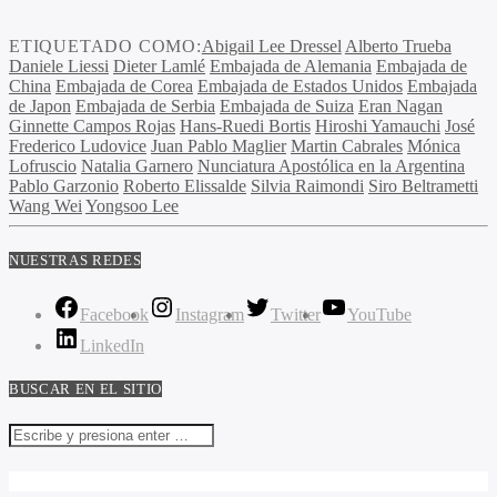
ETIQUETADO COMO:
Abigail Lee Dressel
Alberto Trueba
Daniele Liessi
Dieter Lamlé
Embajada de Alemania
Embajada de
China
Embajada de Corea
Embajada de Estados Unidos
Embajada
de Japon
Embajada de Serbia
Embajada de Suiza
Eran Nagan
Ginnette Campos Rojas
Hans-Ruedi Bortis
Hiroshi Yamauchi
José
Frederico Ludovice
Juan Pablo Maglier
Martin Cabrales
Mónica
Lofruscio
Natalia Garnero
Nunciatura Apostólica en la Argentina
Pablo Garzonio
Roberto Elissalde
Silvia Raimondi
Siro Beltrametti
Wang Wei
Yongsoo Lee
NUESTRAS REDES
Facebook
Instagram
Twitter
YouTube
LinkedIn
BUSCAR EN EL SITIO