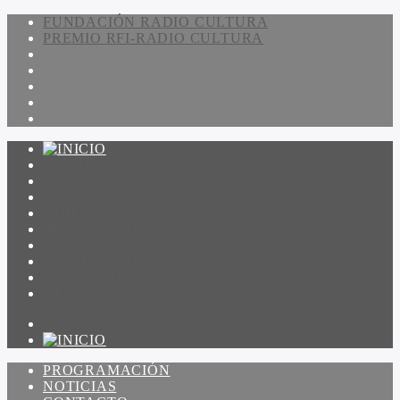
FUNDACIÓN RADIO CULTURA
PREMIO RFI-RADIO CULTURA
PROGRAMACIÓN
NOTICIAS
CONTACTO
QUIENES SOMOS
IR A AMADEUS
ON DEMAND
ESCUCHAR
VER
PROGRAMACIÓN
NOTICIAS