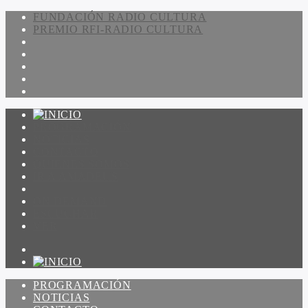
FUNDACIÓN RADIO CULTURA
PREMIO RFI-RADIO CULTURA
PROGRAMACIÓN
NOTICIAS
CONTACTO
QUIENES SOMOS
IR A AMADEUS
ON DEMAND
ESCUCHAR
VER
PROGRAMACIÓN
NOTICIAS