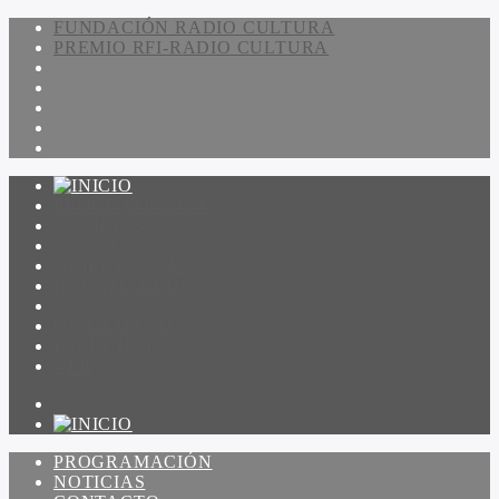
FUNDACIÓN RADIO CULTURA
PREMIO RFI-RADIO CULTURA
PROGRAMACIÓN
NOTICIAS
CONTACTO
QUIENES SOMOS
IR A AMADEUS
ON DEMAND
ESCUCHAR
VER
PROGRAMACIÓN
NOTICIAS