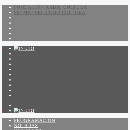
FUNDACIÓN RADIO CULTURA
PREMIO RFI-RADIO CULTURA
PROGRAMACIÓN
NOTICIAS
CONTACTO
QUIENES SOMOS
IR A AMADEUS
ON DEMAND
ESCUCHAR
VER
PROGRAMACIÓN
NOTICIAS