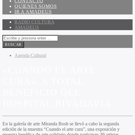
CONTACTO
QUIENES SOMOS
IR A AMADEUS
RADIO CULTURA
AMADEUS
Agenda Cultural
«CUANDO EL ARTE
CURA», A TOTAL
BENEFICIO DEL
HOSPITAL RIVADAVIA
En la galería de arte
Miranda Bosh
se llevó a cabo la segunda
edición de la muestra “Cuando el arte cura”, una exposición y
muestra benéfica de arte solidario donde participan 39 artistas