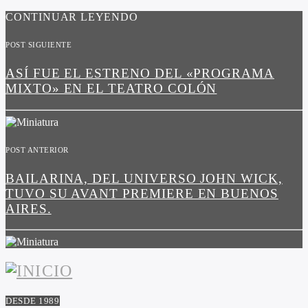
CONTINUAR LEYENDO
POST SIGUIENTE
ASÍ FUE EL ESTRENO DEL «PROGRAMA
MIXTO» EN EL TEATRO COLÓN
POST ANTERIOR
BAILARINA, DEL UNIVERSO JOHN WICK,
TUVO SU AVANT PREMIERE EN BUENOS
AIRES.
DESDE 1989