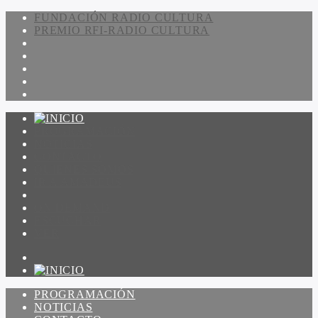
FUNDACIÓN RADIO CULTURA
PREMIO RFI-RADIO CULTURA
PROGRAMACIÓN
NOTICIAS
CONTACTO
QUIENES SOMOS
IR A AMADEUS
ON DEMAND
ESCUCHAR
VER
PROGRAMACIÓN
NOTICIAS