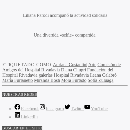
Liliana Parodi
acompañó la actividad solidaria
Una divertida «selfie» compartida.
ETIQUETADO COMO:
Adriana Costantini
Arte
Comisión de
Amigos del Hospital Rivadavia
Diana Chugri
Fundación del
Hospital Rivadavia
galerías
Hospital Rivadavia
Ileana Calabrò
María Furlanetto
Miranda Bosh
Mora Furtado
Sofía Zuluaga
NUESTRAS REDES
Facebook
Instagram
Twitter
YouTube
LinkedIn
BUSCAR EN EL SITIO