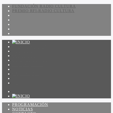
FUNDACIÓN RADIO CULTURA
PREMIO RFI-RADIO CULTURA
PROGRAMACIÓN
NOTICIAS
CONTACTO
QUIENES SOMOS
IR A AMADEUS
ON DEMAND
ESCUCHAR
VER
PROGRAMACIÓN
NOTICIAS