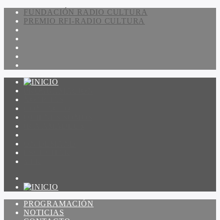
FUNDACIÓN RADIO CULTURA
PREMIO RFI-RADIO CULTURA
PROGRAMACIÓN
NOTICIAS
CONTACTO
QUIENES SOMOS
IR A AMADEUS
ON DEMAND
ESCUCHAR
VER
PROGRAMACIÓN
NOTICIAS