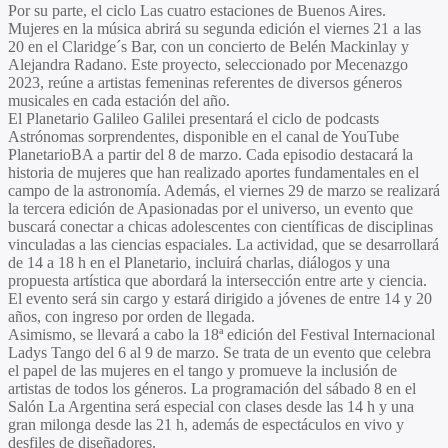
Por su parte, el ciclo Las cuatro estaciones de Buenos Aires.
Mujeres en la música abrirá su segunda edición el viernes 21 a las
20 en el
Claridge´s Bar,
con un concierto de
Belén Mackinlay
y
Alejandra Radano
. Este proyecto, seleccionado por Mecenazgo
2023, reúne a artistas femeninas referentes de diversos géneros
musicales en cada estación del año.
El
Planetario Galileo Galilei
presentará el ciclo de podcasts
Astrónomas sorprendentes, disponible en el canal de YouTube
PlanetarioBA a partir del 8 de marzo. Cada episodio destacará la
historia de mujeres que han realizado aportes fundamentales en el
campo de la astronomía. Además, el viernes 29 de marzo se realizará
la tercera edición de Apasionadas por el universo, un evento que
buscará conectar a chicas adolescentes con científicas de disciplinas
vinculadas a las ciencias espaciales. La actividad, que se desarrollará
de 14 a 18 h en el Planetario, incluirá charlas, diálogos y una
propuesta artística que abordará la intersección entre arte y ciencia.
El evento será sin cargo y estará dirigido a jóvenes de entre 14 y 20
años, con ingreso por orden de llegada.
Asimismo, se llevará a cabo la
18ª edición del Festival Internacional
Ladys Tango
del 6 al 9 de marzo. Se trata de un evento que celebra
el papel de las mujeres en el tango y promueve la inclusión de
artistas de todos los géneros. La programación del sábado 8 en el
Salón La Argentina
será especial con clases desde las 14 h y una
gran milonga desde las 21 h, además de espectáculos en vivo y
desfiles de diseñadores.