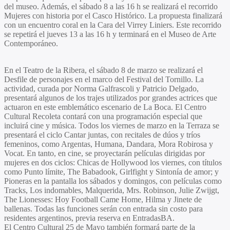
del museo. Además, el sábado 8 a las 16 h se realizará el recorrido
Mujeres con historia por el
Casco Histórico
. La propuesta finalizará
con un encuentro coral en la Cara del Virrey Liniers. Este recorrido
se repetirá el jueves 13 a las 16 h y terminará en el
Museo de Arte
Contemporáneo
.
En el
Teatro de la Ribera
, el sábado 8 de marzo se realizará el
Desfile de personajes en el marco del Festival del Tornillo. La
actividad, curada por
Norma Galfrascoli
y
Patricio Delgado
,
presentará algunos de los trajes utilizados por grandes actrices que
actuaron en este emblemático escenario de La Boca. El
Centro
Cultural Recoleta
contará con una programación especial que
incluirá cine y música. Todos los viernes de marzo en la Terraza se
presentará el ciclo Cantar juntas, con recitales de dúos y tríos
femeninos, como
Argentas, Humana, Dandara, Mora Robirosa
y
Vocat
. En tanto, en cine, se proyectarán películas dirigidas por
mujeres en dos ciclos: Chicas de Hollywood los viernes, con títulos
como
Punto límite, The Babadook, Girlfight
y
Sintonía de amo
r; y
Pioneras en la pantalla los sábados y domingos, con películas como
Tracks, Los indomables, Malquerida, Mrs. Robinson, Julie Zwijgt,
The Lionesses: Hoy Football Came Home, Hilma
y
Jinete de
ballenas
. Todas las funciones serán con entrada sin costo para
residentes argentinos, previa reserva en EntradasBA.
El
Centro Cultural 25 de Mayo
también formará parte de la