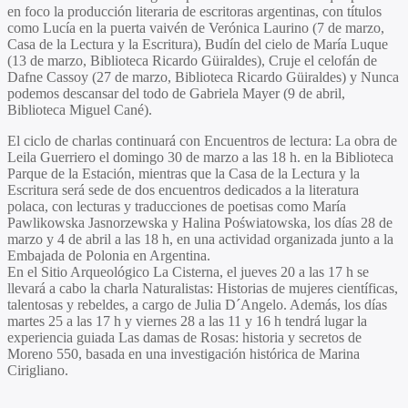
en foco la producción literaria de escritoras argentinas, con títulos
como Lucía en la puerta vaivén de
Verónica Laurino
(7 de marzo,
Casa de la Lectura y la Escritura), Budín del cielo de María Luque
(13 de marzo, Biblioteca Ricardo Güiraldes), Cruje el celofán de
Dafne Cassoy (27 de marzo, Biblioteca Ricardo Güiraldes) y Nunca
podemos descansar del todo de Gabriela Mayer (9 de abril,
Biblioteca Miguel Cané).
El ciclo de charlas continuará con Encuentros de lectura: La obra de
Leila Guerriero
el domingo 30 de marzo a las 18 h. en la Biblioteca
Parque de la Estación, mientras que la Casa de la Lectura y la
Escritura será sede de dos encuentros dedicados a la literatura
polaca, con lecturas y traducciones de poetisas como
María
Pawlikowska Jasnorzewska
y
Halina Poświatowska
, los días 28 de
marzo y 4 de abril a las 18 h, en una actividad organizada junto a la
Embajada de Polonia en Argentina.
En el
Sitio Arqueológico La Cisterna
, el jueves 20 a las 17 h se
llevará a cabo la charla Naturalistas: Historias de mujeres científicas,
talentosas y rebeldes, a cargo de
Julia D´Angelo
. Además, los días
martes 25 a las 17 h y viernes 28 a las 11 y 16 h tendrá lugar la
experiencia guiada Las damas de Rosas: historia y secretos de
Moreno 550, basada en una investigación histórica de
Marina
Cirigliano.