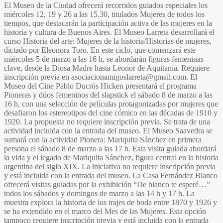
El
Museo de la Ciudad
ofrecerá recorridos guiados especiales los
miércoles 12, 19 y 26 a las 15.30, titulados Mujeres de todos los
tiempos, que destacarán la participación activa de las mujeres en la
historia y cultura de Buenos Aires. El
Museo Larreta
desarrollará el
curso Historia del arte: Mujeres de la historia/Historias de mujeres,
dictado por
Eleonora Toro
. En este ciclo, que comenzará este
miércoles 5 de marzo a las 16 h, se abordarán figuras femeninas
clave, desde la
Diosa Madre
hasta
Leonor de Aquitania
. Requiere
inscripción previa en asociacionamigoslarreta@gmail.com. El
Museo del Cine Pablo Ducrós Hicken
presentará el programa
Pioneras y dúos femeninos del slapstick el sábado 8 de marzo a las
16 h, con una selección de películas protagonizadas por mujeres que
desafiaron los estereotipos del cine cómico en las décadas de 1910 y
1920. La propuesta no requiere inscripción previa. Se trata de una
actividad incluida con la entrada del museo. El
Museo Saavedra
se
sumará con la actividad Pionera:
Mariquita Sánchez
en primera
persona el sábado 8 de marzo a las 17 h. Esta visita guiada abordará
la vida y el legado de
Mariquita Sánchez
, figura central en la historia
argentina del siglo XIX. La iniciativa no requiere inscripción previa
y está incluida con la entrada del museo. La
Casa Fernández Blanco
ofrecerá visitas guiadas por la exhibición “De blanco te esperé…”
todos los sábados y domingos de marzo a las 14 h y 17 h. La
muestra explora la historia de los trajes de boda entre 1870 y 1926 y
se ha extendido en el marco del Mes de las Mujeres. Esta opción
tampoco requiere inscripción previa y está incluida con la entrada