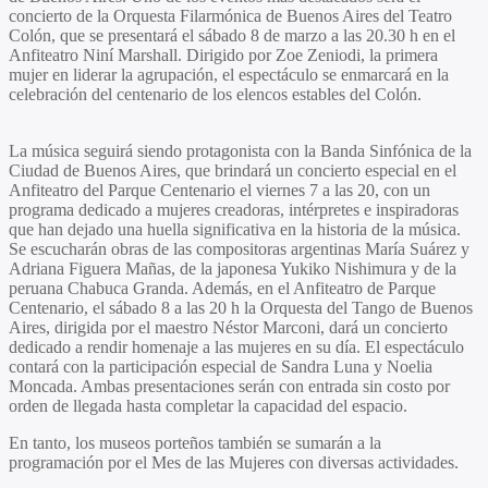
concierto de la
Orquesta Filarmónica de Buenos Aires del Teatro
Colón
, que se presentará el sábado 8 de marzo a las 20.30 h en el
Anfiteatro Niní Marshall. Dirigido por
Zoe Zeniodi
, la primera
mujer en liderar la agrupación, el espectáculo se enmarcará en la
celebración del centenario de los elencos estables del Colón.
La música seguirá siendo protagonista con la Banda Sinfónica de la
Ciudad de Buenos Aires, que brindará un concierto especial en el
Anfiteatro del Parque Centenario el viernes 7 a las 20, con un
programa dedicado a mujeres creadoras, intérpretes e inspiradoras
que han dejado una huella significativa en la historia de la música.
Se escucharán obras de las compositoras argentinas
María Suárez
y
Adriana Figuera Mañas
, de la japonesa
Yukiko Nishimura
y de la
peruana
Chabuca Granda
. Además, en el Anfiteatro de Parque
Centenario, el sábado 8 a las 20 h la
Orquesta del Tango de Buenos
Aires
, dirigida por el maestro
Néstor Marconi,
dará un concierto
dedicado a rendir homenaje a las mujeres en su día. El espectáculo
contará con la participación especial de
Sandra Luna
y
Noelia
Moncada
. Ambas presentaciones serán con entrada sin costo por
orden de llegada hasta completar la capacidad del espacio.
En tanto, los museos porteños también se sumarán a la
programación por el Mes de las Mujeres con diversas actividades.