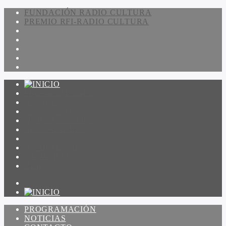
FUNDACIÓN RADIO CULTURA
PREMIO RFI-RADIO CULTURA
PROGRAMACIÓN
NOTICIAS
CONTACTO
QUIENES SOMOS
IR A AMADEUS
ON DEMAND
ESCUCHAR
VER
PROGRAMACIÓN
NOTICIAS