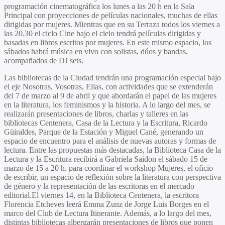
programación cinematográfica los lunes a las 20 h en la Sala
Principal con proyecciones de películas nacionales, muchas de ellas
dirigidas por mujeres. Mientras que en su Terraza todos los viernes a
las 20.30 el ciclo Cine bajo el cielo tendrá películas dirigidas y
basadas en libros escritos por mujeres. En este mismo espacio, los
sábados habrá música en vivo con solistas, dúos y bandas,
acompañados de DJ sets.
Las
bibliotecas de la Ciudad
tendrán una programación especial bajo
el eje Nosotras, Vosotras, Ellas, con actividades que se extenderán
del 7 de marzo al 9 de abril y que abordarán el papel de las mujeres
en la literatura, los feminismos y la historia. A lo largo del mes, se
realizarán presentaciones de libros, charlas y talleres en las
bibliotecas
Centenera, Casa de la Lectura
y la Escritura, Ricardo
Güiraldes, Parque de la Estación
y
Miguel Cané
, generando un
espacio de encuentro para el análisis de nuevas autoras y formas de
lectura. Entre las propuestas más destacadas, la Biblioteca Casa de la
Lectura y la Escritura recibirá a
Gabriela Saidon
el sábado 15 de
marzo de 15 a 20 h. para coordinar el workshop Mujeres, el oficio
de escribir, un espacio de reflexión sobre la literatura con perspectiva
de género y la representación de las escritoras en el mercado
editorial.El viernes 14, en la
Biblioteca Centenera
, la escritora
Florencia Etcheves
leerá
Emma Zunz
de
Jorge Luis Borges
en el
marco del Club de Lectura Itinerante. Además, a lo largo del mes,
distintas bibliotecas albergarán presentaciones de libros que ponen