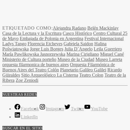
ETIQUETADO COMO:
Alejandra Radano
Belén Mackinlay
Casa de la Lectura y la Escritura
Casco Histórico
Centro Cultural 25
de Mayo
Embajada de Polonia en Argentina
Festival Internacional
Ladys Tango
Florencia Etcheves
Gabriela Saidon
Halina
Poświatowska
Jorge Luis Borges
Julia D´Angelo
Leila Guerriero
María Pawlikowska Jasnorzewska
Marina Cirigliano
Miguel Cané
Ministerio de Cultura porteño
Museo de la Ciudad
Museo Larreta
orquesta filarmonica de buenos aires
Orquesta Filarmónica de
Buenos Aires del Teatro Colón
Planetario Galileo Galilei
Ricardo
Güiraldes
Sitio Arqueológico La Cisterna
Teatro Colon
Teatro de la
Ribera
Zoe Zeniodi
NUESTRAS REDES
Facebook
Instagram
Twitter
YouTube
LinkedIn
BUSCAR EN EL SITIO