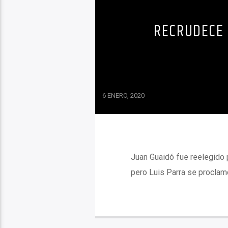
RECRUDECE 
6 ENERO, 2020
Juan Guaidó fue reelegido 
pero Luis Parra se proclam