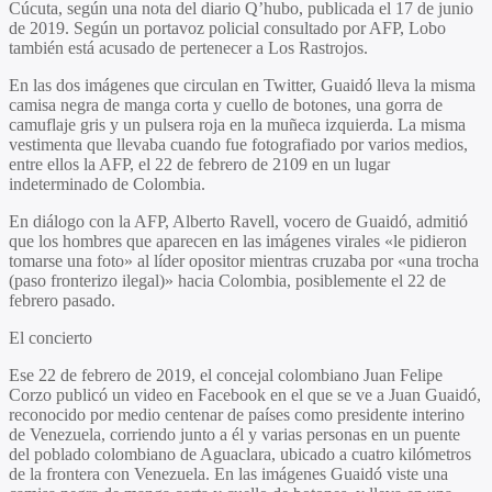
Cúcuta, según una nota del diario Q’hubo, publicada el 17 de junio
de 2019. Según un portavoz policial consultado por AFP, Lobo
también está acusado de pertenecer a Los Rastrojos.
En las dos imágenes que circulan en Twitter, Guaidó lleva la misma
camisa negra de manga corta y cuello de botones, una gorra de
camuflaje gris y un pulsera roja en la muñeca izquierda. La misma
vestimenta que llevaba cuando fue fotografiado por varios medios,
entre ellos la AFP, el 22 de febrero de 2109 en un lugar
indeterminado de Colombia.
En diálogo con la AFP, Alberto Ravell, vocero de Guaidó, admitió
que los hombres que aparecen en las imágenes virales «le pidieron
tomarse una foto» al líder opositor mientras cruzaba por «una trocha
(paso fronterizo ilegal)» hacia Colombia, posiblemente el 22 de
febrero pasado.
El concierto
Ese 22 de febrero de 2019, el concejal colombiano Juan Felipe
Corzo publicó un video en Facebook en el que se ve a Juan Guaidó,
reconocido por medio centenar de países como presidente interino
de Venezuela, corriendo junto a él y varias personas en un puente
del poblado colombiano de Aguaclara, ubicado a cuatro kilómetros
de la frontera con Venezuela. En las imágenes Guaidó viste una