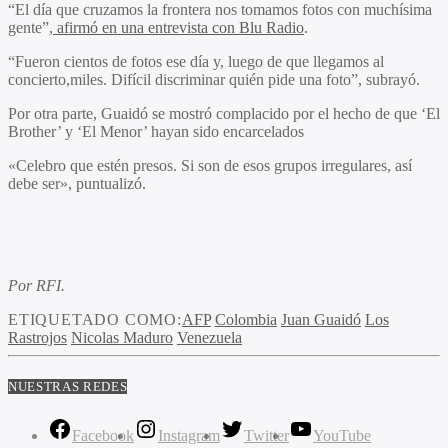
“El día que cruzamos la frontera nos tomamos fotos con muchísima
gente”,
afirmó en una entrevista con Blu Radio
.
“Fueron cientos de fotos ese día y, luego de que llegamos al
concierto,miles. Difícil discriminar quién pide una foto”, subrayó.
Por otra parte, Guaidó se mostró complacido por el hecho de que ‘El
Brother’ y ‘El Menor’ hayan sido encarcelados
«Celebro que estén presos. Si son de esos grupos irregulares, así
debe ser», puntualizó.
Por RFI.
ETIQUETADO COMO:
AFP
Colombia
Juan Guaidó
Los
Rastrojos
Nicolas Maduro
Venezuela
NUESTRAS REDES
Facebook
Instagram
Twitter
YouTube