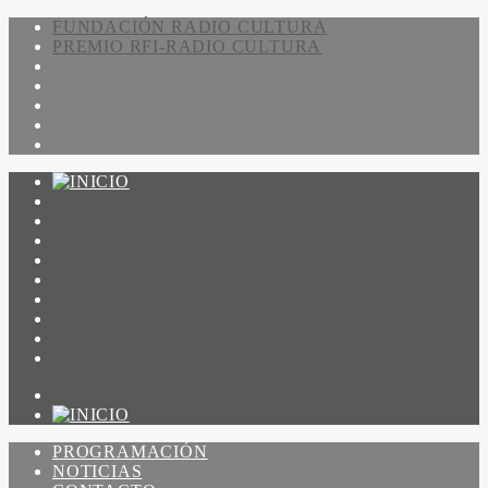
FUNDACIÓN RADIO CULTURA
PREMIO RFI-RADIO CULTURA
PROGRAMACIÓN
NOTICIAS
CONTACTO
QUIENES SOMOS
IR A AMADEUS
ON DEMAND
ESCUCHAR
VER
PROGRAMACIÓN
NOTICIAS