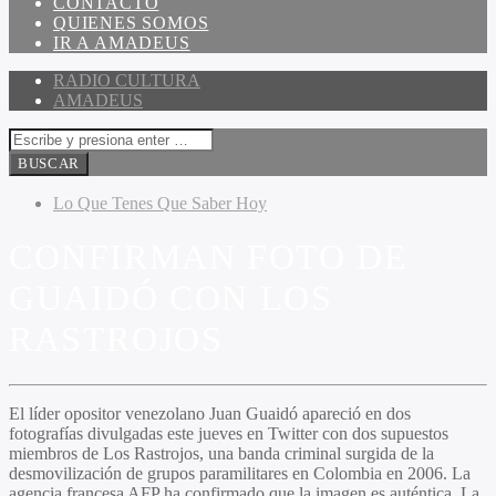
CONTACTO
QUIENES SOMOS
IR A AMADEUS
RADIO CULTURA
AMADEUS
Lo Que Tenes Que Saber Hoy
CONFIRMAN FOTO DE
GUAIDÓ CON LOS
RASTROJOS
El líder opositor venezolano Juan Guaidó apareció en dos
fotografías divulgadas este jueves en Twitter con dos supuestos
miembros de Los Rastrojos, una banda criminal surgida de la
desmovilización de grupos paramilitares en Colombia en 2006. La
agencia francesa AFP ha confirmado que la imagen es auténtica. La