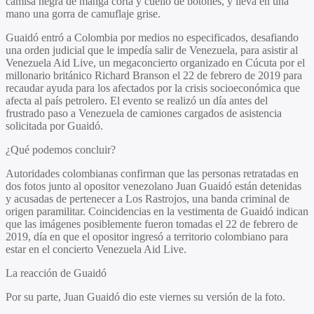
camisa negra de manga corta y cuello de botones, y lleva en una
mano una gorra de camuflaje grise.
Guaidó entró a Colombia por medios no especificados, desafiando
una orden judicial que le impedía salir de Venezuela, para asistir al
Venezuela Aid Live, un megaconcierto organizado en Cúcuta por el
millonario británico Richard Branson el 22 de febrero de 2019 para
recaudar ayuda para los afectados por la crisis socioeconómica que
afecta al país petrolero. El evento se realizó un día antes del
frustrado paso a Venezuela de camiones cargados de asistencia
solicitada por Guaidó.
¿Qué podemos concluir?
Autoridades colombianas confirman que las personas retratadas en
dos fotos junto al opositor venezolano Juan Guaidó están detenidas
y acusadas de pertenecer a Los Rastrojos, una banda criminal de
origen paramilitar. Coincidencias en la vestimenta de Guaidó indican
que las imágenes posiblemente fueron tomadas el 22 de febrero de
2019, día en que el opositor ingresó a territorio colombiano para
estar en el concierto Venezuela Aid Live.
La reacción de Guaidó
Por su parte, Juan Guaidó dio este viernes su versión de la foto.