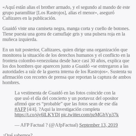
«Aquí están alias el brother armado, y el segundo al mando de este
grupo paramilitar [Los Rastrojos], alias el menor», aseguró
Cañizares en la publicación.
Guaidó viste una camiseta negra, manga corta y cuello de botones.
Tiene puesta una gorra de camuflaje gris y una pulsera roja en la
muñeca izquierda.
En un tuit posterior, Cañizares, quien dirige una organización que
monitorea la situación de los derechos humanos y el conflicto en la
frontera colombo-venezolana desde hace casi 30 años, explica que
los dos hombres que aparecen junto a Guaidó «se entregaron a las
autoridades a raíz de la guerra interna de los Rastrojos». Sustenta su
afirmación con recortes de prensa que reportan la captura de ambos
hombres.
La vestimenta de Guaidó en las fotos coincide con la
que usó el día del concierto y un portavoz del opositor
afirmó que es “probable” que las fotos sean de ese día
#AFP
[4/4]. ?Aqui la investigación completa
https://t.co/sjv6lLKYDl
pic.twitter.com/pzMGbVp37k
— AFP Factual ? (@AfpFactual)
September 13, 2019
¿Qué sabemos?