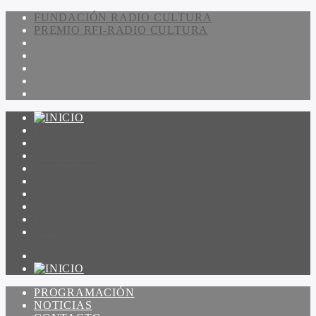
FUNDACIÓN RADIO CULTURA
PREMIO RFI-RADIO CULTURA
PROGRAMACIÓN
NOTICIAS
CONTACTO
QUIENES SOMOS
IR A AMADEUS
ON DEMAND
ESCUCHAR
VER
PROGRAMACIÓN
NOTICIAS