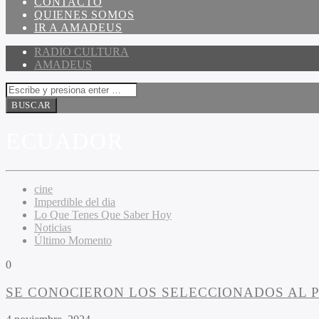
CONTACTO
QUIENES SOMOS
IR A AMADEUS
RADIO CULTURA
AMADEUS
ECUADOR
cine
Imperdible del dia
Lo Que Tenes Que Saber Hoy
Noticias
Último Momento
0
SE CONOCIERON LOS SELECCIONADOS AL P