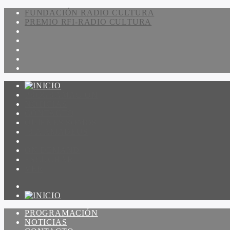
FUNDACIÓN RADIO CULTURA
PREMIO RFI-RADIO CULTURA
PROGRAMACIÓN
NOTICIAS
CONTACTO
QUIENES SOMOS
IR A AMADEUS
ON DEMAND
ESCUCHAR
VER
PROGRAMACIÓN
NOTICIAS