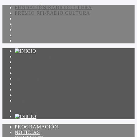
FUNDACIÓN RADIO CULTURA
PREMIO RFI-RADIO CULTURA
PROGRAMACIÓN
NOTICIAS
CONTACTO
QUIENES SOMOS
IR A AMADEUS
ON DEMAND
ESCUCHAR
VER
PROGRAMACIÓN
NOTICIAS