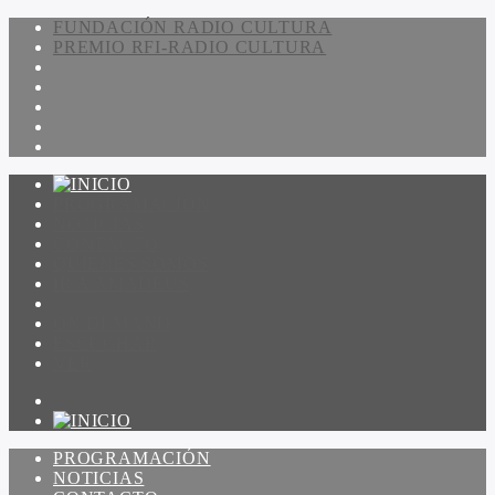
FUNDACIÓN RADIO CULTURA
PREMIO RFI-RADIO CULTURA
PROGRAMACIÓN
NOTICIAS
CONTACTO
QUIENES SOMOS
IR A AMADEUS
ON DEMAND
ESCUCHAR
VER
PROGRAMACIÓN
NOTICIAS