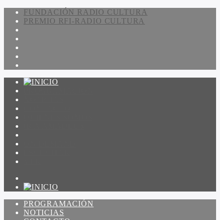
FUNDACIÓN RADIO CULTURA
PREMIO RFI-RADIO CULTURA
PROGRAMACIÓN
NOTICIAS
CONTACTO
QUIENES SOMOS
IR A AMADEUS
ON DEMAND
ESCUCHAR
VER
PROGRAMACIÓN
NOTICIAS