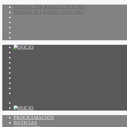
FUNDACIÓN RADIO CULTURA
PREMIO RFI-RADIO CULTURA
PROGRAMACIÓN
NOTICIAS
CONTACTO
QUIENES SOMOS
IR A AMADEUS
ON DEMAND
ESCUCHAR
VER
PROGRAMACIÓN
NOTICIAS