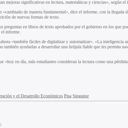
tan mejoras significativas en lectura, matemáticas y ciencias», según e
n «cambiado de manera fundamental», dice el informe, con la llegada del
arición de nuevas formas de texto.
us preguntas en libros de texto aprobados por el gobierno en los que po
 el informe.
ora «también fáciles de digitalizar y automatizar». «La inteligencia ar
 sino también ayudarlas a desarrollar una brújula fiable que les permi
 que «hoy en día, más estudiantes consideran la lectura como una pérdid
ración y el Desarrollo Económicos
Pisa
Singapur
n