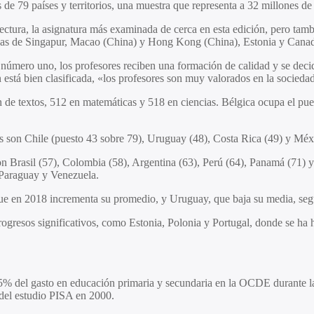
de 79 países y territorios, una muestra que representa a 32 millones d
 lectura, la asignatura más examinada de cerca en esta edición, pero ta
uidas de Singapur, Macao (China) y Hong Kong (China), Estonia y Cana
 número uno, los profesores reciben una formación de calidad y se decid
stá bien clasificada, «los profesores son muy valorados en la sociedad y
e textos, 512 en matemáticas y 518 en ciencias. Bélgica ocupa el pues
ias son Chile (puesto 43 sobre 79), Uruguay (48), Costa Rica (49) y M
on Brasil (57), Colombia (58), Argentina (63), Perú (64), Panamá (71) 
 Paraguay y Venezuela.
 que en 2018 incrementa su promedio, y Uruguay, que baja su media, s
ogresos significativos, como Estonia, Polonia y Portugal, donde se ha 
5% del gasto en educación primaria y secundaria en la OCDE durante la
 del estudio PISA en 2000.