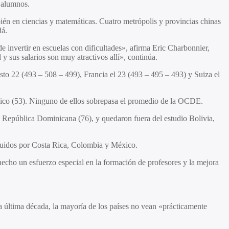
e alumnos.
mbién en ciencias y matemáticas. Cuatro metrópolis y provincias chinas
dá.
e invertir en escuelas con dificultades», afirma Eric Charbonnier,
 sus salarios son muy atractivos allí», continúa.
to 22 (493 – 508 – 499), Francia el 23 (493 – 495 – 493) y Suiza el
éxico (53). Ninguno de ellos sobrepasa el promedio de la OCDE.
y República Dominicana (76), y quedaron fuera del estudio Bolivia,
eguidos por Costa Rica, Colombia y México.
hecho un esfuerzo especial en la formación de profesores y la mejora
 última década, la mayoría de los países no vean «prácticamente