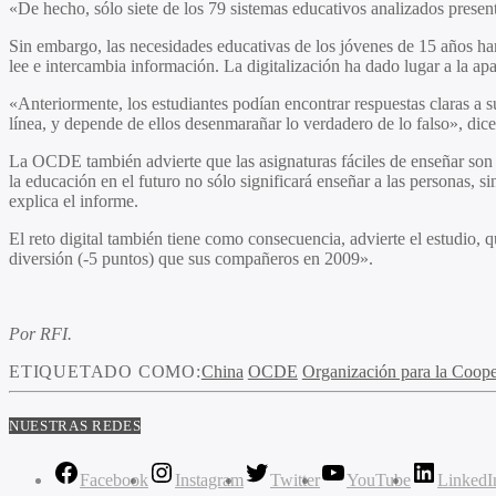
«De hecho, sólo siete de los 79 sistemas educativos analizados presen
Sin embargo, las necesidades educativas de los jóvenes de 15 años ha
lee e intercambia información. La digitalización ha dado lugar a la ap
«Anteriormente, los estudiantes podían encontrar respuestas claras a s
línea, y depende de ellos desenmarañar lo verdadero de lo falso», dice
La OCDE también advierte que las asignaturas fáciles de enseñar son ah
la educación en el futuro no sólo significará enseñar a las personas,
explica el informe.
El reto digital también tiene como consecuencia, advierte el estudio,
diversión (-5 puntos) que sus compañeros en 2009».
Por RFI.
ETIQUETADO COMO:
China
OCDE
Organización para la Coope
NUESTRAS REDES
Facebook
Instagram
Twitter
YouTube
LinkedI