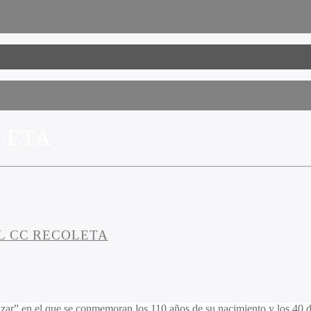
LETA
L CC RECOLETA
ar” en el que se conmemoran los 110 años de su nacimiento y los 40 de