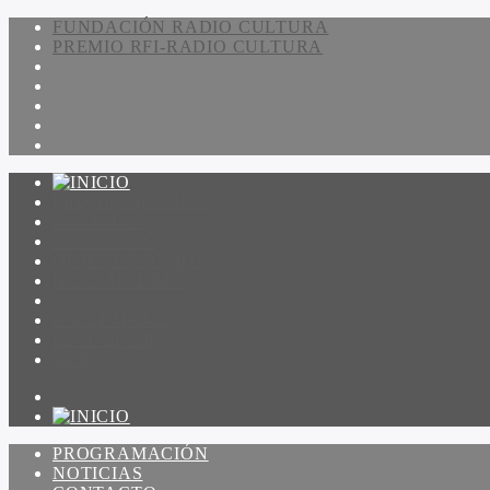
FUNDACIÓN RADIO CULTURA
PREMIO RFI-RADIO CULTURA
PROGRAMACIÓN
NOTICIAS
CONTACTO
QUIENES SOMOS
IR A AMADEUS
ON DEMAND
ESCUCHAR
VER
PROGRAMACIÓN
NOTICIAS