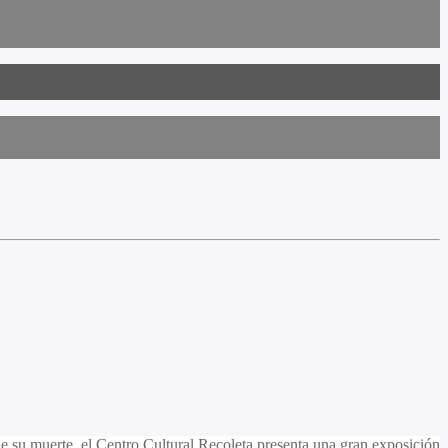
 su muerte, el Centro Cultural Recoleta presenta una gran exposición