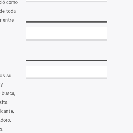
ició como
 de toda
r entre
mos su
 y
 busca,
ita.
lcante,
adoro,
s: