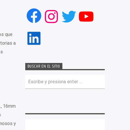
Facebook
Instagram
Twitter
YouTub
LinkedIn
tos que
torias a
ás
BUSCAR EN EL SITIO
m., 16mm
s
amosos y