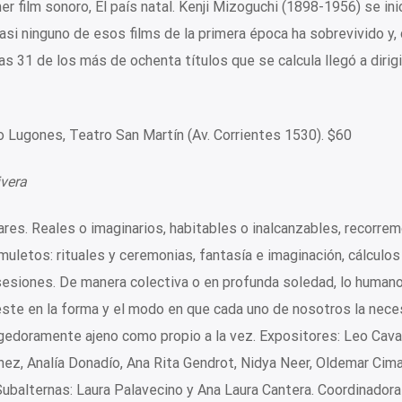
r film sonoro, El país natal. Kenji Mizoguchi (1898-1956) se in
asi ninguno de esos films de la primera época ha sobrevivido y,
 31 de los más de ochenta títulos que se calcula llegó a dirigi
do Lugones, Teatro San Martín (Av. Corrientes 1530). $60
ivera
ares. Reales o imaginarios, habitables o inalcanzables, recorre
uletos: rituales y ceremonias, fantasía e imaginación, cálculos
sesiones. De manera colectiva o en profunda soledad, lo humano
ieste en la forma y el modo en que cada uno de nosotros la neces
gedoramente ajeno como propio a la vez. Expositores: Leo Cava
hez, Analía Donadío, Ana Rita Gendrot, Nidya Neer, Oldemar Cim
ubalternas: Laura Palavecino y Ana Laura Cantera. Coordinadora