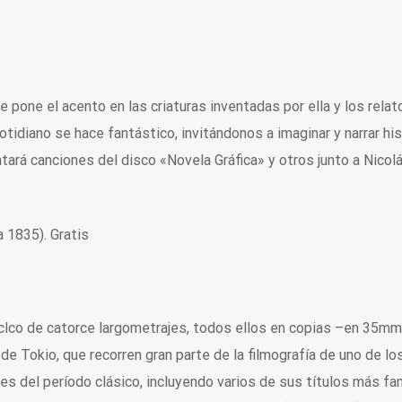
ue pone el acento en las criaturas inventadas por ella y los rela
tidiano se hace fantástico, invitándonos a imaginar y narrar his
antará canciones del disco «Novela Gráfica» y otros junto a Nicol
a 1835). Gratis
 ciclco de catorce largometrajes, todos ellos en copias –en 35m
 Tokio, que recorren gran parte de la filmografía de uno de lo
es del período clásico, incluyendo varios de sus títulos más f