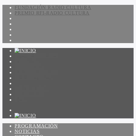
FUNDACIÓN RADIO CULTURA
PREMIO RFI-RADIO CULTURA
PROGRAMACIÓN
NOTICIAS
CONTACTO
QUIENES SOMOS
IR A AMADEUS
ON DEMAND
ESCUCHAR
VER
PROGRAMACIÓN
NOTICIAS