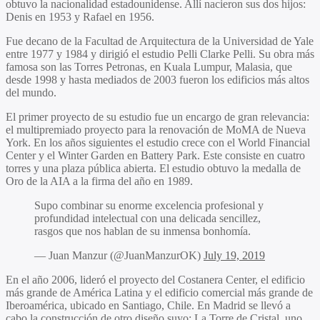
obtuvo la nacionalidad estadounidense. Allí nacieron sus dos hijos:
Denis en 1953 y Rafael en 1956.
Fue decano de la Facultad de Arquitectura de la Universidad de Yale
entre 1977 y 1984 y dirigió el estudio Pelli Clarke Pelli. Su obra más
famosa son las Torres Petronas, en Kuala Lumpur, Malasia, que
desde 1998 y hasta mediados de 2003 fueron los edificios más altos
del mundo.
El primer proyecto de su estudio fue un encargo de gran relevancia:
el multipremiado proyecto para la renovación de MoMA de Nueva
York. En los años siguientes el estudio crece con el World Financial
Center y el Winter Garden en Battery Park. Este consiste en cuatro
torres y una plaza pública abierta. El estudio obtuvo la medalla de
Oro de la AIA a la firma del año en 1989.
Supo combinar su enorme excelencia profesional y
profundidad intelectual con una delicada sencillez,
rasgos que nos hablan de su inmensa bonhomía.
— Juan Manzur (@JuanManzurOK)
July 19, 2019
En el año 2006, lideró el proyecto del Costanera Center, el edificio
más grande de América Latina y el edificio comercial más grande de
Iberoamérica, ubicado en Santiago, Chile. En Madrid se llevó a
cabo la construcción de otro diseño suyo: La Torre de Cristal, uno