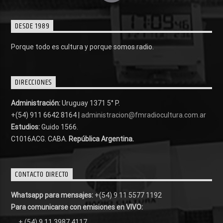
DESDE 1989
Porque todo es cultura y porque somos radio.
DIRECCIONES
Administración:
Uruguay 1371 5° P.
+(54) 911 6642 8164 |
administracion@fmradiocultura.com.ar
Estudios:
Guido 1566.
C1016ACG
. CABA.
República Argentina.
CONTACTO DIRECTO
Whatsapp para mensajes:
+(54) 9 11 5577 1192
Para comunicarse con emisiones en VIVO:
+ (54) 9 11 3987 4117