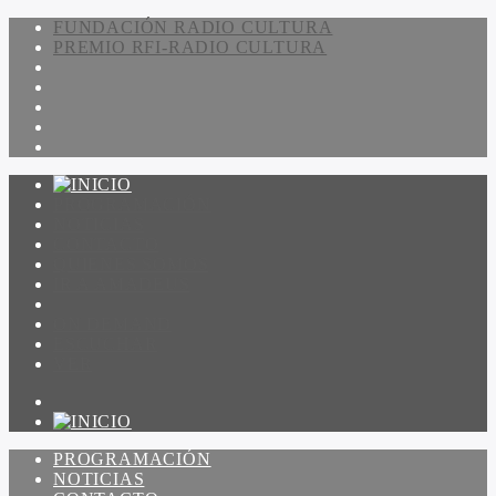
FUNDACIÓN RADIO CULTURA
PREMIO RFI-RADIO CULTURA
PROGRAMACIÓN
NOTICIAS
CONTACTO
QUIENES SOMOS
IR A AMADEUS
ON DEMAND
ESCUCHAR
VER
PROGRAMACIÓN
NOTICIAS