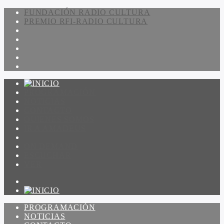
FUNDACIÓN RADIO CULTURA
PREMIO RFI-RADIO CULTURA
PROGRAMACIÓN
NOTICIAS
CONTACTO
QUIENES SOMOS
IR A AMADEUS
ON DEMAND
ESCUCHAR
VER
PROGRAMACIÓN
NOTICIAS