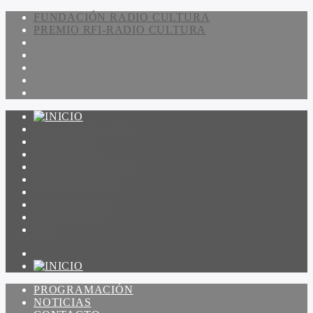
FUNDACIÓN RADIO CULTURA
PREMIO RFI-RADIO CULTURA
PROGRAMACIÓN
NOTICIAS
CONTACTO
QUIENES SOMOS
IR A AMADEUS
ON DEMAND
ESCUCHAR
VER
PROGRAMACIÓN
NOTICIAS