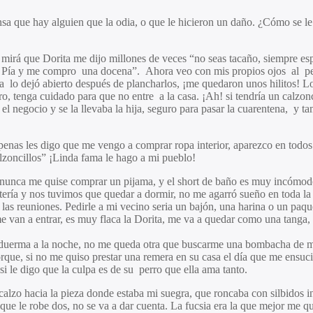
sa que hay alguien que la odia, o que le hicieron un daño. ¿Cómo se le
 mirá que Dorita me dijo millones de veces “no seas tacaño, siempre es
o de Pía y me compro una docena”. Ahora veo con mis propios ojos al p
ta lo dejó abierto después de plancharlos, ¡me quedaron unos hilitos! L
erro, tenga cuidado para que no entre a la casa. ¡Ah! si tendría un calz
negocio y se la llevaba la hija, seguro para pasar la cuarentena, y ta
penas les digo que me vengo a comprar ropa interior, aparezco en todos 
lzoncillos” ¡Linda fama le hago a mi pueblo!
, nunca me quise comprar un pijama, y el short de baño es muy incómo
atería y nos tuvimos que quedar a dormir, no me agarró sueño en toda la 
las reuniones. Pedirle a mi vecino seria un bajón, una harina o un paque
van a entrar, es muy flaca la Dorita, me va a quedar como una tanga, t
e duerma a la noche, no me queda otra que buscarme una bombacha de mi
orque, si no me quiso prestar una remera en su casa el día que me ensuci
i le digo que la culpa es de su perro que ella ama tanto.
zo hacia la pieza donde estaba mi suegra, que roncaba con silbidos int
ue le robe dos, no se va a dar cuenta. La fucsia era la que mejor me q