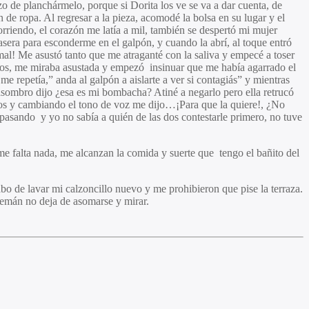
o de planchármelo, porque si Dorita los ve se va a dar cuenta, de
de ropa. Al regresar a la pieza, acomodé la bolsa en su lugar y el
orriendo, el corazón me latía a mil, también se despertó mi mujer
rasera para esconderme en el galpón, y cuando la abrí, al toque entró
mal! Me asustó tanto que me atraganté con la saliva y empecé a toser
lados, me miraba asustada y empezó insinuar que me había agarrado el
e repetía,” anda al galpón a aislarte a ver si contagiás” y mientras
n asombro dijo ¿esa es mi bombacha? Atiné a negarlo pero ella retrucó
ios y cambiando el tono de voz me dijo…¡Para que la quiere!, ¿No
a pasando y yo no sabía a quién de las dos contestarle primero, no tuve
e falta nada, me alcanzan la comida y suerte que tengo el bañito del
o de lavar mi calzoncillo nuevo y me prohibieron que pise la terraza.
alemán no deja de asomarse y mirar.