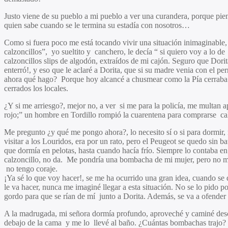
Justo viene de su pueblo a mi pueblo a ver una curandera, porque pien
quien sabe cuando se le termina su estadía con nosotros…
Como si fuera poco me está tocando vivir una situación inimaginable,
calzoncillos”, yo sueltito y canchero, le decía “ si quiero voy a l
calzoncillos slips de algodón, extraídos de mi cajón. Seguro que Dori
enterró!, y eso que le aclaré a Dorita, que si su madre venia con el p
ahora qué hago? Porque hoy alcancé a chusmear como la Pía cerraba el 
cerrados los locales.
¿Y si me arriesgo?, mejor no, a ver si me para la policía, me multan a
rojo;” un hombre en Tordillo rompió la cuarentena para comprarse ca
Me pregunto ¿y qué me pongo ahora?, lo necesito sí o si para dormir
visitar a los Louridos, era por un rato, pero el Peugeot se quedo sin b
que dormía en pelotas, hasta cuando hacía frío. Siempre lo contaba en 
calzoncillo, no da. Me pondría una bombacha de mi mujer, pero no me 
no tengo coraje.
¡Ya sé lo que voy hacer!, se me ha ocurrido una gran idea, cuando s
le va hacer, nunca me imaginé llegar a esta situación. No se lo pido p
gordo para que se rían de mí junto a Dorita. Además, se va a ofender s
A la madrugada, mi señora dormía profundo, aproveché y caminé descal
debajo de la cama y me lo llevé al baño. ¿Cuántas bombachas trajo? q