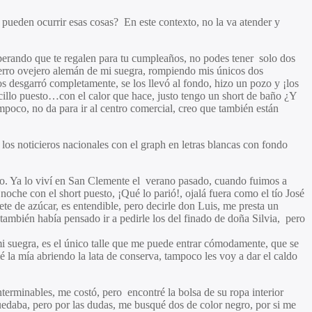
 pueden ocurrir esas cosas? En este contexto, no la va atender y
perando que te regalen para tu cumpleaños, no podes tener solo dos
erro ovejero alemán de mi suegra, rompiendo mis únicos dos
os desgarró completamente, se los llevó al fondo, hizo un pozo y ¡los
oncillo puesto…con el calor que hace, justo tengo un short de baño ¿Y
mpoco, no da para ir al centro comercial, creo que también están
los noticieros nacionales con el graph en letras blancas con fondo
do. Ya lo viví en San Clemente el verano pasado, cuando fuimos a
noche con el short puesto, ¡Qué lo parió!, ojalá fuera como el tío José
te de azúcar, es entendible, pero decirle don Luis, me presta un
ambién había pensado ir a pedirle los del finado de doña Silvia, pero
 suegra, es el único talle que me puede entrar cómodamente, que se
é la mía abriendo la lata de conserva, tampoco les voy a dar el caldo
erminables, me costó, pero encontré la bolsa de su ropa interior
uedaba, pero por las dudas, me busqué dos de color negro, por si me