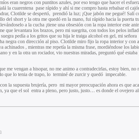
míos eran negros con puntitos azules, por eso tengo que hacer el esfuerz
á la cuarentena pase rápido y ahí si me compro hasta rebalsar el cajón 
drar, Clotilde se despertó, prendió la luz; ¡Que jabón me pegué! Salí c
llo del short y la otra me quedó en la mano, fui rápido hacia la puerta t
evándoselo a la cucha ¡tiene una obsesión con la ropa interior este ani
me que levantara los brazos, pero mi suegrita, con todos los pelos inf
egra pedía a los gritos que su hija le traiga alcohol en gel, mi señora m
cha negra con dirección al piso. Clotilde miro fijo la ropa interior y co
a achinados , mientras me repetía la misma frase, mordiéndose los lab
 mano y en la otra un rociador, vio nuestras miradas, preguntó qué estab
que me vengan a hisopar, no me animo a contradecirlas, estoy bien, no m
o que lo tenia de trapo, lo terminé de zurcir y quedó impecable.
 con la supuesta brujería, pero mi mayor preocupación ahora es que acab
n, ya que el sol entra a pleno, pero justo, justo… es donde el ovejero 
n