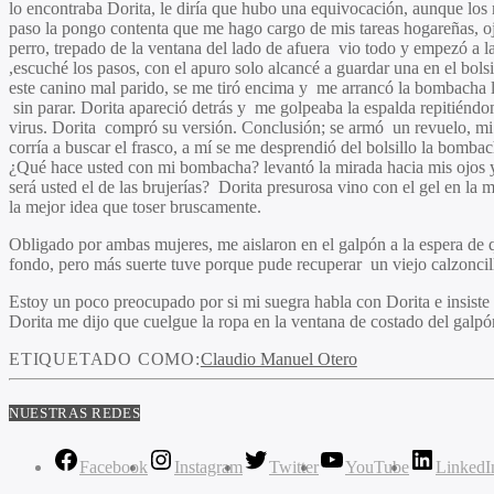
lo encontraba Dorita, le diría que hubo una equivocación, aunque los 
paso la pongo contenta que me hago cargo de mis tareas hogareñas, ojal
perro, trepado de la ventana del lado de afuera vio todo y empezó a la
,escuché los pasos, con el apuro solo alcancé a guardar una en el bolsi
este canino mal parido, se me tiró encima y me arrancó la bombacha ll
sin parar. Dorita apareció detrás y me golpeaba la espalda repitiéndo
virus. Dorita compró su versión. Conclusión; se armó un revuelo, mi su
corría a buscar el frasco, a mí se me desprendió del bolsillo la bomba
¿Qué hace usted con mi bombacha? levantó la mirada hacia mis ojos y
será usted el de las brujerías? Dorita presurosa vino con el gel en la
la mejor idea que toser bruscamente.
Obligado por ambas mujeres, me aislaron en el galpón a la espera de 
fondo, pero más suerte tuve porque pude recuperar un viejo calzoncill
Estoy un poco preocupado por si mi suegra habla con Dorita e insiste
Dorita me dijo que cuelgue la ropa en la ventana de costado del galpó
ETIQUETADO COMO:
Claudio Manuel Otero
NUESTRAS REDES
Facebook
Instagram
Twitter
YouTube
LinkedI