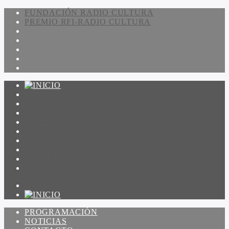
FUNDACIÓN RADIO CULTURA
PREMIO RFI-RADIO CULTURA
PROGRAMACIÓN
NOTICIAS
CONTACTO
QUIENES SOMOS
IR A AMADEUS
ON DEMAND
ESCUCHAR
VER
PROGRAMACIÓN
NOTICIAS