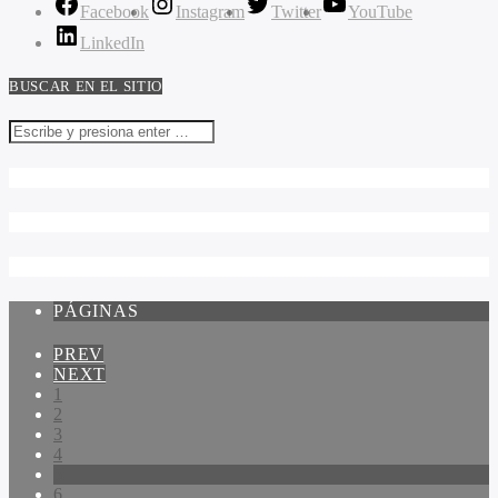
Facebook
Instagram
Twitter
YouTube
LinkedIn
BUSCAR EN EL SITIO
PÁGINAS
PREV
NEXT
1
2
3
4
5
6