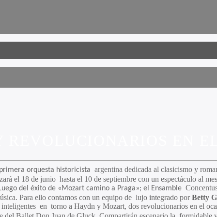
 REVOLUCIONARIOS EN EL
argentina dedicada al clasicismo y roma
 primera orquesta historicista
zará el 18 de junio hasta el 10 de septiembre con un espectáculo al mes
Concentus 
Luego del éxito de «Mozart camino a Praga»; el Ensamble
 música. Para ello contamos con un equipo de lujo integrado por
Betty G
 inteligentes en torno a Haydn y Mozart, dos revolucionarios en el oca
te del Ballet Don Juan de Gluck. Compartirán escenario la formidable v