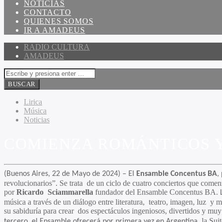
NOTICIAS
CONTACTO
QUIENES SOMOS
IR A AMADEUS
RADIO CULTURA
AMADEUS
Lirica
Música
Noticias
COMIENZA ROMÁNTICOS Y
(Buenos Aires, 22 de Mayo de 2024) – El
Ensamble Concentus BA
,
revolucionarios”. Se trata de un ciclo de cuatro conciertos que comen
por
Ricardo
Sciammarella
fundador del Ensamble Concentus BA.
música a través de un diálogo entre literatura, teatro, imagen, luz y
su sabiduría para crear dos espectáculos ingeniosos, divertidos y muy
la Sui
tercero, el Ensamble ofrecerá por primera vez en Argentina