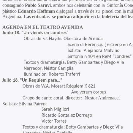
consagrado
Pablo Saravi
, ambos nos deleitarán con la Sinfonía Conc
plástico
Eduardo Hoffman
dialogará a través de su pincel con la m
Argentina.
Las entradas
se podrán adquirir en la boletería del te
AGENDA EN EL TEATRO AVENIDA
Junio 18. “Un vienés en Londres”
Obras de F.J. Haydn. Obertura de Armida
Scena di Berenice. ( estreno en Argen
Solista: Alejandra Malvino
Sinfonía n 104 en ReM “Londres”
Textos y dramaturgia: Betty Gambartes y Diego Vila
Narrador: Néstor Caniglia
Iluminación: Roberto Traferri
Julio 16. “Un Requiem para…”
Obras de W.A. Mozart Réquiem K 621
Ave verum corpus
Nestor Andrenacci
Grupo de canto coral, director:
Solistas: Silvina Patryna
Sarah Migliori
Ricardo Gonzalez Dorrego
Victor Torres
Textos y dramaturgia: Betty Gambartes y Diego Vila