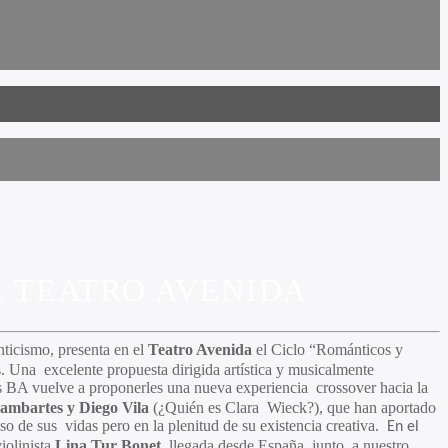
 TEATRO AVENIDA
nticismo, presenta en el
Teatro Avenida
el Ciclo “Románticos y
. Una excelente propuesta dirigida artística y musicalmente
BA vuelve a proponerles una nueva experiencia crossover hacia la
ambartes y Diego Vila
(¿Quién es Clara Wieck?), que han aportado
so de sus vidas pero en la plenitud de su existencia creativa.
En el
iolinista
Lina Tur Bonet
, llegada desde España, junto a nuestro