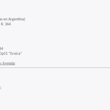
 en Argentina)
. 364
84
roica”
o Avenida
n