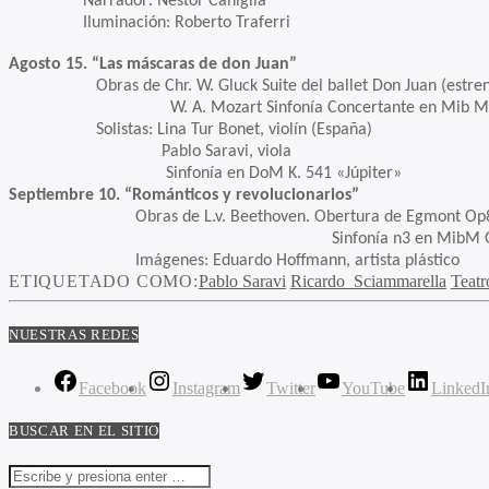
Narrador: Néstor Caniglia
Iluminación: Roberto Traferri
Agosto 15. “Las máscaras de don Juan”
Obras de Chr. W. Gluck Suite del ballet Don Juan (estreno
W. A. Mozart Sinfonía Concertante en Mib M K
Solistas: Lina Tur Bonet, violín (España)
Pablo Saravi, viola
Sinfonía en DoM K. 541 «Júpiter»
Septiembre 10. “Románticos y revolucionarios”
Obras de L.v. Beethoven. Obertura de Egmont Op
Sinfonía n3 en MibM Op51 “E
Imágenes: Eduardo Hoffmann, artista plástico
ETIQUETADO COMO:
Pablo Saravi
Ricardo Sciammarella
Teatr
NUESTRAS REDES
Facebook
Instagram
Twitter
YouTube
LinkedI
BUSCAR EN EL SITIO